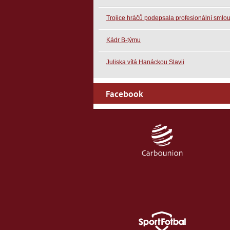
Trojice hráčů podepsala profesionální smlo
Kádr B-týmu
Juliska vítá Hanáckou Slavii
Facebook