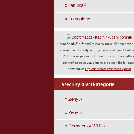
» Tabulka
» Fotogalerie
Podpořte dívčí a ženský fotbal na Dukle při nakupován
internetové obchody, aniž by vás to stálo jen 1 hal na
Pokud nakupujete na internetu a chcete nás při to
zároveň podporovat, přidejte si do prohlížeče toho
pomocníka:
http://dobromat.cz/rozsireni/pridat
Všechny dívčí kategorie
» Ženy A
» Ženy B
» Dorostenky WU18