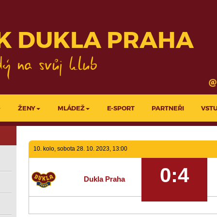
KLUBY
PROJEKTY LFA
K DUKLA PRAHA
ŽENY
MLÁDEŽ
E-SPORT
PARTNEŘI
VST
10. kolo, sobota 28. 10. 2023, 13:00
0:4
Dukla Praha