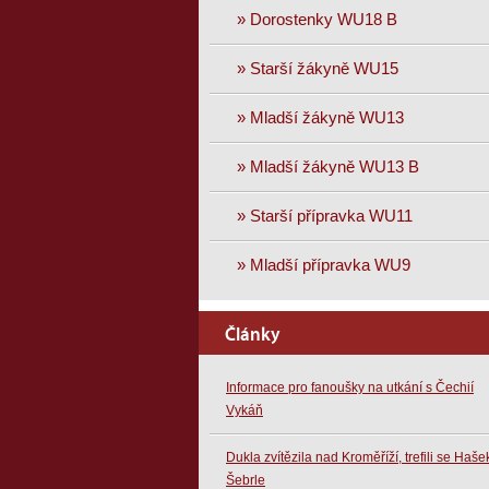
» Dorostenky WU18 B
» Starší žákyně WU15
» Mladší žákyně WU13
» Mladší žákyně WU13 B
» Starší přípravka WU11
» Mladší přípravka WU9
Články
Informace pro fanoušky na utkání s Čechií
Vykáň
Dukla zvítězila nad Kroměříží, trefili se Haše
Šebrle