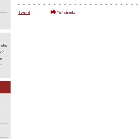
Tweet
Tisk stránky
í přes
víc.
m
to