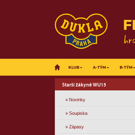
F
KLUB
A-TÝM
B-TÝM
Starší žákyně WU15
» Novinky
» Soupiska
» Zápasy