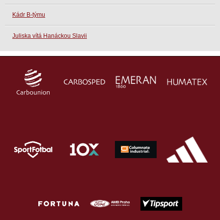
Kádr B-týmu
Juliska vítá Hanáckou Slavii