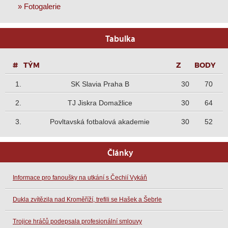
» Fotogalerie
Tabulka
P
TÝM
Z
B
1.
SK Slavia Praha B
30
70
2.
TJ Jiskra Domažlice
30
64
3.
Povltavská fotbalová akademie
30
52
Články
Informace pro fanoušky na utkání s Čechií Vykáň
Dukla zvítězila nad Kroměříží, trefili se Hašek a Šebrle
Trojice hráčů podepsala profesionální smlouvy