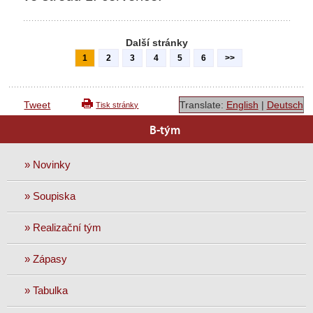
Další stránky
1
2
3
4
5
6
>>
Tweet
Translate:
English
|
Deutsch
Tisk stránky
B-tým
» Novinky
» Soupiska
» Realizační tým
» Zápasy
» Tabulka