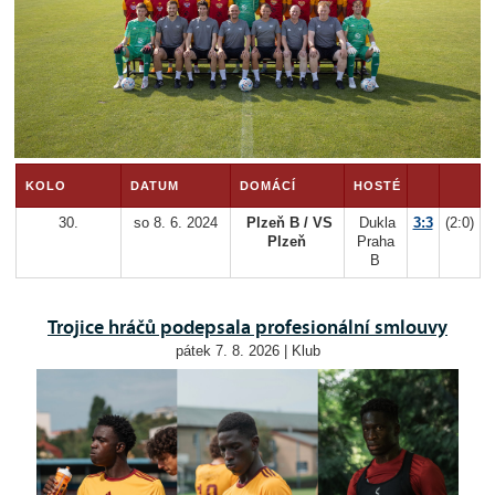
KOLO
DATUM
DOMÁCÍ
HOSTÉ
30.
so 8. 6. 2024
Plzeň B / VS
Dukla
3:3
(2:0)
Plzeň
Praha
B
Trojice hráčů podepsala profesionální smlouvy
pátek 7. 8. 2026 | Klub