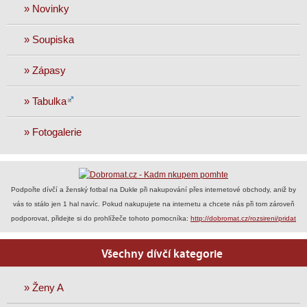
» Novinky
» Soupiska
» Zápasy
» Tabulka
» Fotogalerie
Podpořte dívčí a ženský fotbal na Dukle při nakupování přes internetové obchody, aniž by
vás to stálo jen 1 hal navíc. Pokud nakupujete na internetu a chcete nás při tom zároveň
podporovat, přidejte si do prohlížeče tohoto pomocníka:
http://dobromat.cz/rozsireni/pridat
Všechny dívčí kategorie
» Ženy A