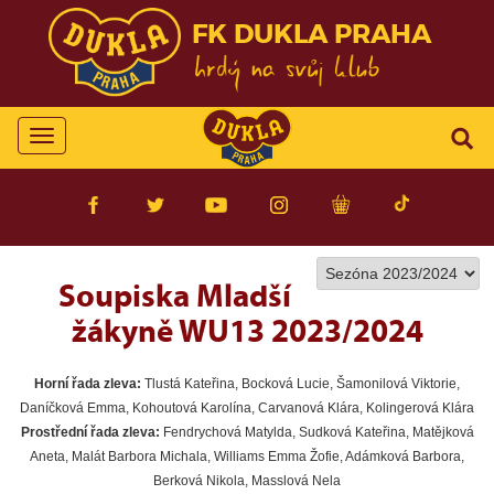
FK DUKLA PRAHA
Toggle
navigation
Soupiska Mladší
žákyně WU13 2023/2024
Horní řada zleva:
Tlustá Kateřina, Bocková Lucie, Šamonilová Viktorie,
Daníčková Emma, Kohoutová Karolína, Carvanová Klára, Kolingerová Klára
Prostřední řada zleva:
Fendrychová Matylda, Sudková Kateřina, Matějková
Aneta, Malát Barbora Michala, Williams Emma Žofie, Adámková Barbora,
Berková Nikola, Masslová Nela