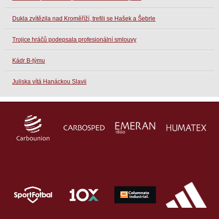
Dukla zvítězila nad Kroměříží, trefili se Hašek a Šebrle
Trojice hráčů podepsala profesionální smlouvy
Kádr B-týmu
Juliska vítá Hanáckou Slavii