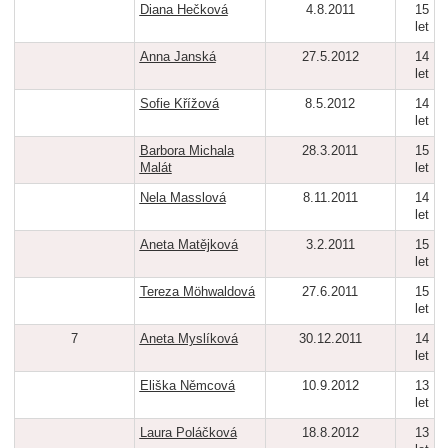
Diana Hečková
4.8.2011
15
let
Anna Janská
27.5.2012
14
let
Sofie Křížová
8.5.2012
14
let
Barbora Michala
28.3.2011
15
Malát
let
Nela Masslová
8.11.2011
14
let
Aneta Matějková
3.2.2011
15
let
Tereza Möhwaldová
27.6.2011
15
let
7
Aneta Myslíková
30.12.2011
14
let
Eliška Němcová
10.9.2012
13
let
Laura Poláčková
18.8.2012
13