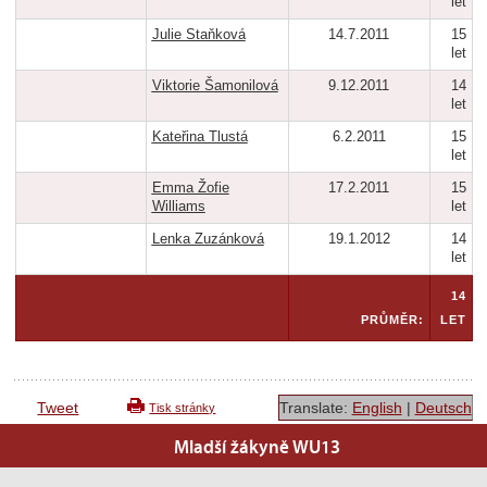
let
Julie Staňková
14.7.2011
15
let
Viktorie Šamonilová
9.12.2011
14
let
Kateřina Tlustá
6.2.2011
15
let
Emma Žofie
17.2.2011
15
Williams
let
Lenka Zuzánková
19.1.2012
14
let
14
PRŮMĚR:
LET
Tweet
Translate:
English
|
Deutsch
Tisk stránky
Mladší žákyně WU13