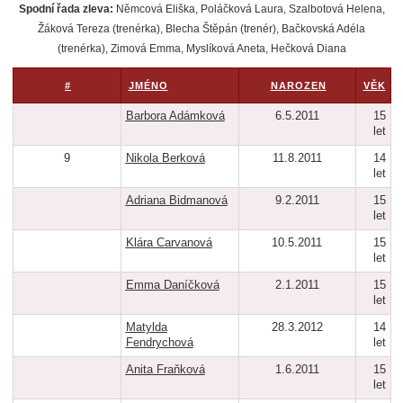
Spodní řada zleva:
Němcová Eliška, Poláčková Laura, Szalbotová Helena,
Žáková Tereza (trenérka), Blecha Štěpán (trenér), Bačkovská Adéla
(trenérka), Zimová Emma, Myslíková Aneta, Hečková Diana
#
JMÉNO
NAROZEN
VĚK
Barbora Adámková
6.5.2011
15
let
9
Nikola Berková
11.8.2011
14
let
Adriana Bidmanová
9.2.2011
15
let
Klára Carvanová
10.5.2011
15
let
Emma Daníčková
2.1.2011
15
let
Matylda
28.3.2012
14
Fendrychová
let
Anita Fraňková
1.6.2011
15
let