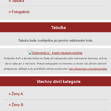
» Tabulka
» Fotogalerie
Tabulka
Tabuka bude zveřejněna po prvním odehraném kole.
Podpořte dívčí a ženský fotbal na Dukle při nakupování přes internetové obchody, aniž by
vás to stálo jen 1 hal navíc. Pokud nakupujete na internetu a chcete nás při tom zároveň
podporovat, přidejte si do prohlížeče tohoto pomocníka:
http://dobromat.cz/rozsireni/pridat
Všechny dívčí kategorie
» Ženy A
» Ženy B