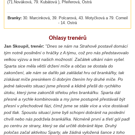
(71.Nováková, 79. Kubátová ), Pfeiferová, Ostrá
Branky:
30. Marcinková, 39. Polcarová, 43. Motyčková a 79. Corneil
- 14. Ostrá
Ohlasy trenérů
Jan Skoupil, trenér:
"
Dnes se nám na Strahově postavil domácí
tým notně posilnění o hráčky z A týmu, což pro nás představovalo
velkou výzvu a test našich možností. Začátek utkání nám vyšel.
Sparta sice měla větší držení míče a občas se dostala do
zakončení, ale nám se dařilo jak zakládat hru od brankářky, tak
získávat míče presinkem či dobrým čtením hry druhé míče. Po
jedné takovéto situaci jsme přesně a klidně přešli do rychlého
útoku, který jsme zakončili střelou přes brankářku. Sparta dál
přesně a rychle kombinovala a my jsme postupně přestávali být
přesní v přechodové fázi, čímž jsme se stále více a více dostávali
pod tlak. Spoustu situací jsme byli schopni dobránit na poslední
chvíli nebo nás podržela brankářka. Nicméně první a třetí gól padl
po centru ze strany, který se dal určitě dobránit lépe. Druhý
poločas začal aktivitou Sparty, ale žádná vyložená šance z toho