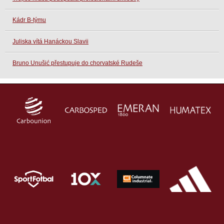
Kádr B-týmu
Juliska vítá Hanáckou Slavii
Bruno Unušić přestupuje do chorvatské Rudeše