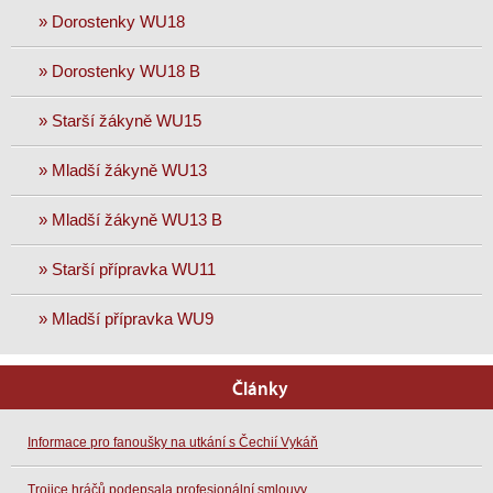
» Dorostenky WU18
» Dorostenky WU18 B
» Starší žákyně WU15
» Mladší žákyně WU13
» Mladší žákyně WU13 B
» Starší přípravka WU11
» Mladší přípravka WU9
Články
Informace pro fanoušky na utkání s Čechií Vykáň
Trojice hráčů podepsala profesionální smlouvy