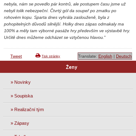
nebyla, nám se povedlo pár kontrů, ale postupem času jsme už
nebyli tolik nebezpeční. Čtvrtý gól da soupeř po zmatku po
rohovém kopu. Sparta dnes vyhrála zaslouženě, byla z
pohopitelných důvodů silnější. Holky dnes zápas odmakaly ma
100% a měly tam výborné pasáže hry především ve výstavbě hry.
Určitě dnes můžeme odcházet se vztyčenou hlavou.
"
Tweet
Translate:
English
|
Deutsch
Tisk stránky
Ženy
» Novinky
» Soupiska
» Realizační tým
» Zápasy