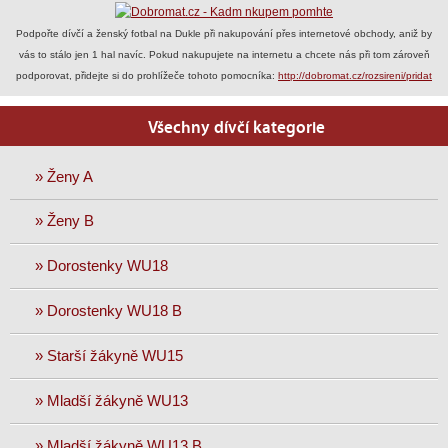
Podpořte dívčí a ženský fotbal na Dukle při nakupování přes internetové obchody, aniž by
vás to stálo jen 1 hal navíc. Pokud nakupujete na internetu a chcete nás při tom zároveň
podporovat, přidejte si do prohlížeče tohoto pomocníka:
http://dobromat.cz/rozsireni/pridat
Všechny dívčí kategorie
» Ženy A
» Ženy B
» Dorostenky WU18
» Dorostenky WU18 B
» Starší žákyně WU15
» Mladší žákyně WU13
» Mladší žákyně WU13 B