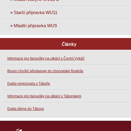
» Starší přípravka WU11
» Mladší přípravka WU9
Články
Informace pro fanoušky na utkání s Čechií Vykáň
Bruno Unušić přestupuje do chorvatské Rudeše
Dukla remizovala v Táboře
Informace pro fanoušky na utkání s Táborskem
Dukla táhne do Tábora