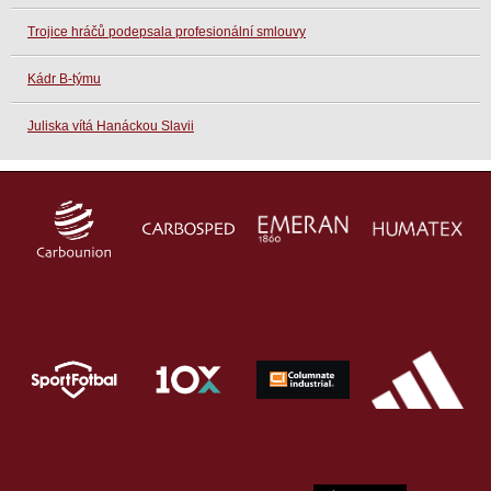
Trojice hráčů podepsala profesionální smlouvy
Kádr B-týmu
Juliska vítá Hanáckou Slavii