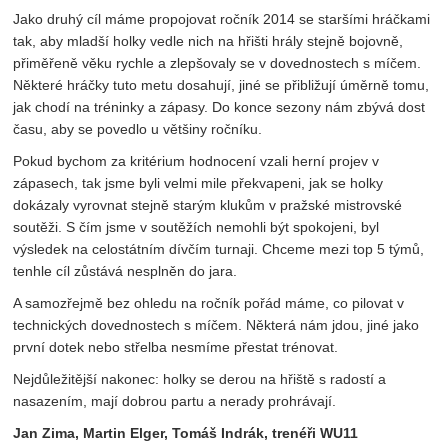
Jako druhý cíl máme propojovat ročník 2014 se staršími hráčkami
tak, aby mladší holky vedle nich na hřišti hrály stejně bojovně,
přiměřeně věku rychle a zlepšovaly se v dovednostech s míčem.
Některé hráčky tuto metu dosahují, jiné se přibližují úměrně tomu,
jak chodí na tréninky a zápasy. Do konce sezony nám zbývá dost
času, aby se povedlo u většiny ročníku.
Pokud bychom za kritérium hodnocení vzali herní projev v
zápasech, tak jsme byli velmi mile překvapeni, jak se holky
dokázaly vyrovnat stejně starým klukům v pražské mistrovské
soutěži. S čím jsme v soutěžích nemohli být spokojeni, byl
výsledek na celostátním dívčím turnaji. Chceme mezi top 5 týmů,
tenhle cíl zůstává nesplněn do jara.
A samozřejmě bez ohledu na ročník pořád máme, co pilovat v
technických dovednostech s míčem. Některá nám jdou, jiné jako
první dotek nebo střelba nesmíme přestat trénovat.
Nejdůležitější nakonec: holky se derou na hřiště s radostí a
nasazením, mají dobrou partu a nerady prohrávají.
Jan Zima, Martin Elger, Tomáš Indrák, trenéři WU11