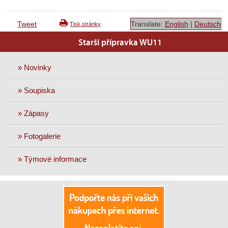
Tweet
Translate:
English
|
Deutsch
Tisk stránky
Starší přípravka WU11
» Novinky
» Soupiska
» Zápasy
» Fotogalerie
» Týmové informace