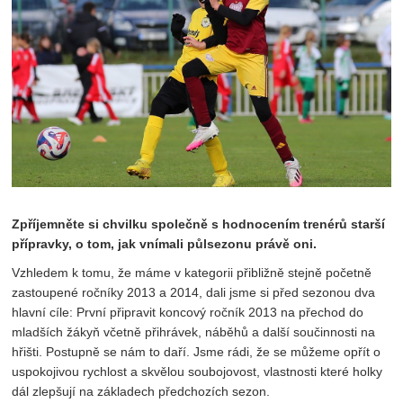
Zpříjemněte si chvilku společně s hodnocením trenérů starší
přípravky, o tom, jak vnímali půlsezonu právě oni.
Vzhledem k tomu, že máme v kategorii přibližně stejně početně
zastoupené ročníky 2013 a 2014, dali jsme si před sezonou dva
hlavní cíle: První připravit koncový ročník 2013 na přechod do
mladších žákyň včetně přihrávek, náběhů a další součinnosti na
hřišti. Postupně se nám to daří. Jsme rádi, že se můžeme opřít o
uspokojivou rychlost a skvělou soubojovost, vlastnosti které holky
dál zlepšují na základech předchozích sezon.