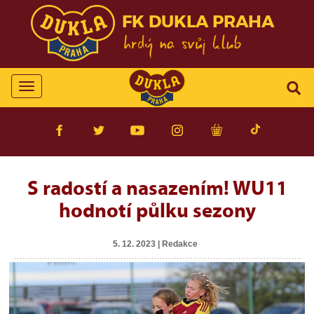
FK DUKLA PRAHA
Toggle
navigation
S radostí a nasazením! WU11
hodnotí půlku sezony
5. 12. 2023 | Redakce