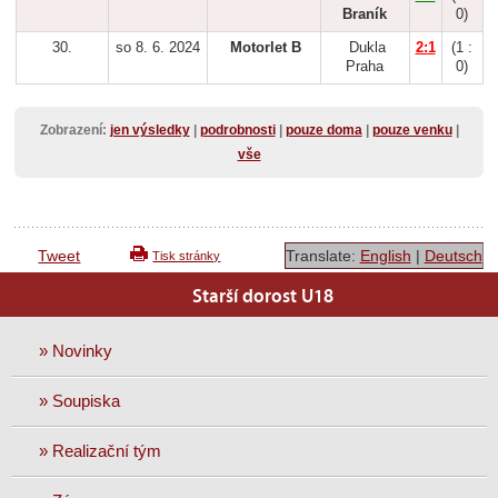
Braník
0)
30.
so 8. 6. 2024
Motorlet B
Dukla
2:1
(1 :
Praha
0)
Zobrazení:
jen výsledky
|
podrobnosti
|
pouze doma
|
pouze venku
|
vše
Tweet
Translate:
English
|
Deutsch
Tisk stránky
Starší dorost U18
» Novinky
» Soupiska
» Realizační tým