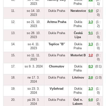
2023
Praha
1)
11.
so 14. 10.
Dukla Praha
Neratovice
6:0
(2 :
2023
0)
12.
so 21. 10.
Aritma Praha
Dukla
1:3
(1 :
2023
Praha
2)
13.
so 28. 10.
Dukla Praha
Česká
5:1
(1 :
2023
Lípa
0)
14.
so 4. 11.
Teplice "B"
Dukla
1:3
(1 :
2023
Praha
0)
15.
so 11. 11.
Dukla Praha
Motorlet B
1:2
(0 :
2023
0)
17.
so 9. 3. 2024
Chomutov
Dukla
0:3
(0:1)
Praha
18.
ne 17. 3.
Dukla Praha
Litvínov
2:0
(1:0)
2024
19.
so 23. 3.
Vyšehrad
Dukla
1:3
(1 :
2024
Praha
0)
20.
pá 29. 3.
Dukla Praha
Ústí n.
6:0
(2 :
2024
Labem
0)