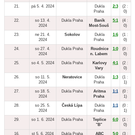
21.
pá 5. 4. 2024
Dukla
2:3
(2 :
Praha
0)
22.
so 13. 4.
Dukla Praha
Baník
5:1
(4 :
2024
Most-Souš
0)
23.
ne 21. 4.
Sokolov
Dukla
1:6
(1 :
2024
Praha
0)
24.
so 27. 4.
Dukla Praha
Roudnice
1:0
(0 :
2024
n. Labem
0)
25.
so 4. 5. 2024
Dukla Praha
Karlovy
4:1
(2 :
Vary
0)
26.
so 11. 5.
Neratovice
Dukla
1:3
(1 :
2024
Praha
1)
27.
so 18. 5.
Dukla Praha
Aritma
1:1
(0 :
2024
Praha
1)
28.
so 25. 5.
Česká Lípa
Dukla
1:1
(0 :
2024
Praha
1)
29.
so 1. 6. 2024
Dukla Praha
Teplice
6:0
(1 :
"B"
0)
16.
st 5. 6. 2024
Dukla Praha
ABC
5:0
(3 :