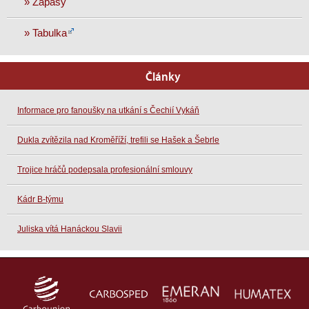
» Zápasy
» Tabulka
Články
Informace pro fanoušky na utkání s Čechií Vykáň
Dukla zvítězila nad Kroměříží, trefili se Hašek a Šebrle
Trojice hráčů podepsala profesionální smlouvy
Kádr B-týmu
Juliska vítá Hanáckou Slavii