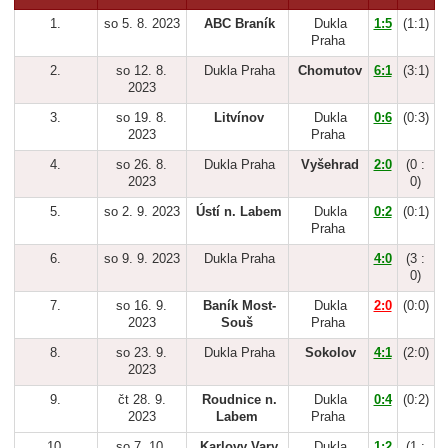
1.
so 5. 8. 2023
ABC Braník
Dukla
1:5
(1:1)
Praha
2.
so 12. 8.
Dukla Praha
Chomutov
6:1
(3:1)
2023
3.
so 19. 8.
Litvínov
Dukla
0:6
(0:3)
2023
Praha
4.
so 26. 8.
Dukla Praha
Vyšehrad
2:0
(0 :
2023
0)
5.
so 2. 9. 2023
Ústí n. Labem
Dukla
0:2
(0:1)
Praha
6.
so 9. 9. 2023
Dukla Praha
4:0
(3 :
0)
7.
so 16. 9.
Baník Most-
Dukla
2:0
(0:0)
2023
Souš
Praha
8.
so 23. 9.
Dukla Praha
Sokolov
4:1
(2:0)
2023
9.
čt 28. 9.
Roudnice n.
Dukla
0:4
(0:2)
2023
Labem
Praha
10.
so 7. 10.
Karlovy Vary
Dukla
1:2
(1 :