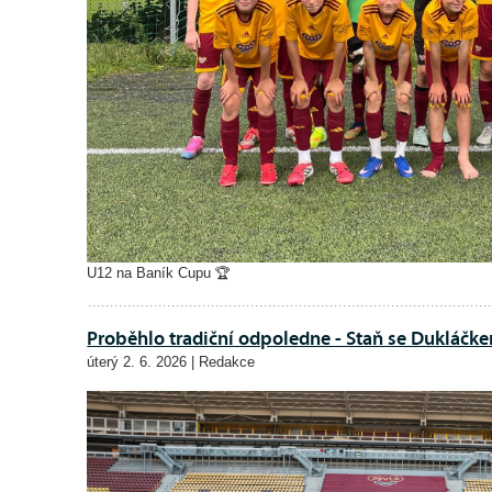
U12 na Baník Cupu 🏆
Proběhlo tradiční odpoledne - Staň se Dukláčk
úterý 2. 6. 2026 | Redakce