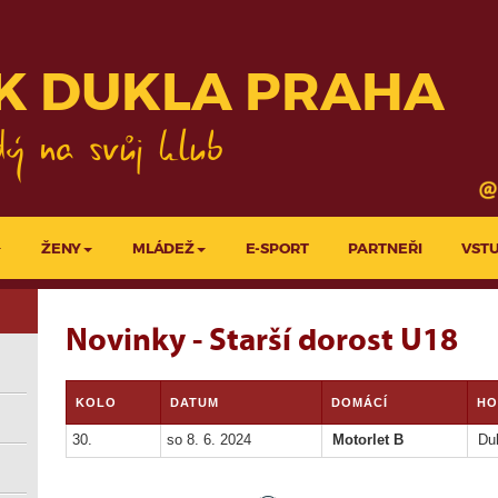
KLUBY
PROJEKTY LFA
K DUKLA PRAHA
ŽENY
MLÁDEŽ
E-SPORT
PARTNEŘI
VST
Novinky - Starší dorost U18
KOLO
DATUM
DOMÁCÍ
HO
30.
so 8. 6. 2024
Motorlet B
Duk