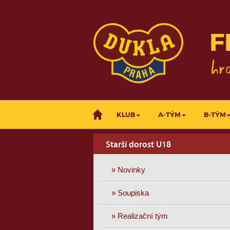
F
KLUB
A-TÝM
B-TÝM
Starší dorost U18
» Novinky
» Soupiska
» Realizační tým