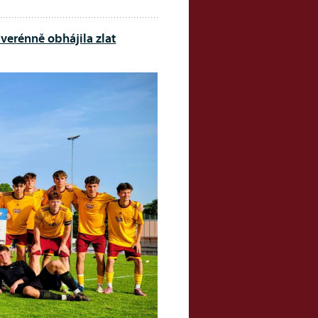
uverénně obhájila zlat