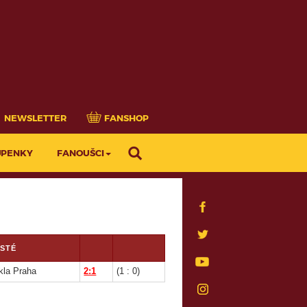
NEWSLETTER
FANSHOP
UPENKY
FANOUŠCI
STÉ
la Praha
2:1
(1 : 0)