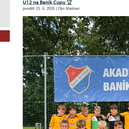
U12 na Baník Cupu 🏆
pondělí 15. 6. 2026 | Olin Martinec