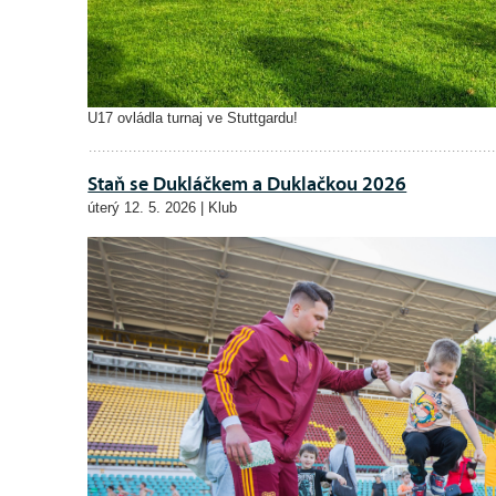
U17 ovládla turnaj ve Stuttgardu!
Staň se Dukláčkem a Duklačkou 2026
úterý 12. 5. 2026 | Klub