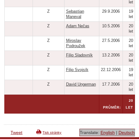
let
Z
Sebastian
29.9.2006
19
Maneval
let
Z
Adam Nečas
10.5.2006
20
let
Z
Miroslav
27.5.2006
20
Podroužek
let
Z
Filip Sladovník
13.2.2006
20
let
Z
Filip Svojsík
22.12.2006
19
let
Z
David Ungerman
17.7.2006
20
let
20
PRŮMĚR:
LET
Tweet
Translate:
English
|
Deutsch
Tisk stránky