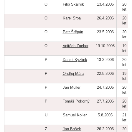
O
Filip Skalník
13.4.2006
20
let
O
Karel Srba
26.4.2006
20
let
O
Petr Štěpán
23.5.2006
20
let
O
Vojtěch Zachar
19.10.2006
19
let
P
Daniel Kyzlink
13.3.2006
20
let
P
Ondřej Mára
22.8.2006
19
let
P
Jan Müller
24.7.2006
20
let
P
Tomáš Pokorný
27.7.2006
20
let
U
Samuel Koller
5.8.2005
21
let
Z
Jan Bošek
26.2.2006
20