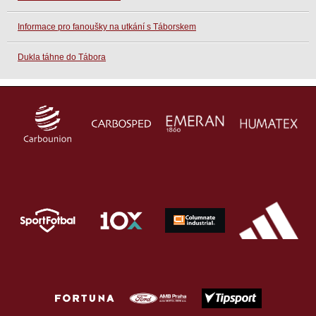
Informace pro fanoušky na utkání s Táborskem
Dukla táhne do Tábora