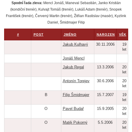
Spodní řada zleva:
Mencl Jonáš, Maneval Sebastián, Janko Kristián
(kondiční trenér), Kulvajt Tomáš (trenér), Lukáš Adam (trenér), Snopek
František (trenér), Červený Martin (trenér), Žitňan Rastislav (masér), Kyzlink
Daniel, Šmidmajer Filip
#
POST
JMÉNO
NAROZEN
VĚK
Jakub Kulhavý
30.11.2006
19
let
Jonáš Mencl
Jakub Regal
13.3.2006
20
let
Antonín Torejev
30.6.2006
20
let
B
Filip Šmidmajer
15.7.2007
19
let
O
Pavel Budař
15.9.2005
20
let
O
Matěj Pokorný
5.5.2006
20
let