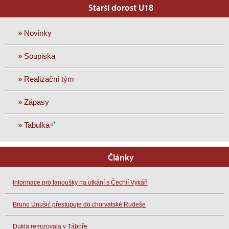
Starší dorost U18
» Novinky
» Soupiska
» Realizační tým
» Zápasy
» Tabulka
Články
Informace pro fanoušky na utkání s Čechií Vykáň
Bruno Unušić přestupuje do chorvatské Rudeše
Dukla remizovala v Táboře