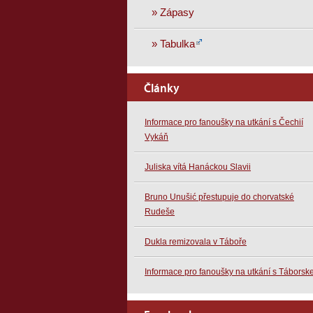
» Zápasy
» Tabulka
Články
Informace pro fanoušky na utkání s Čechií
Vykáň
Juliska vítá Hanáckou Slavii
Bruno Unušić přestupuje do chorvatské
Rudeše
Dukla remizovala v Táboře
Informace pro fanoušky na utkání s Tábors