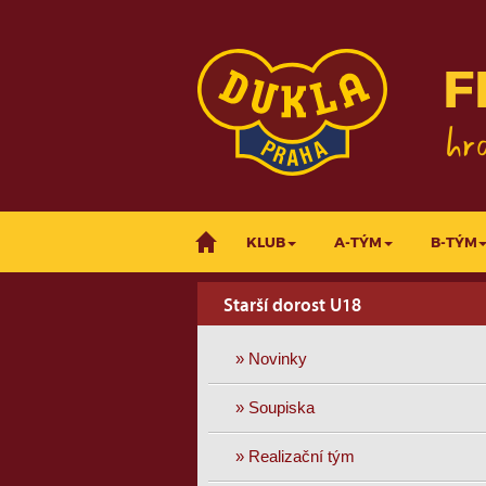
F
KLUB
A-TÝM
B-TÝM
Starší dorost U18
» Novinky
» Soupiska
» Realizační tým