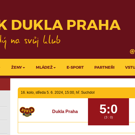
KLUBY
PROJEKTY LFA
K DUKLA PRAHA
ŽENY
MLÁDEŽ
E-SPORT
PARTNEŘI
VST
16. kolo, středa 5. 6. 2024, 15:00, hř. Suchdol
5:0
Dukla Praha
(3 : 0)