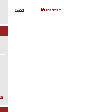
Tweet
Tisk stránky
kem