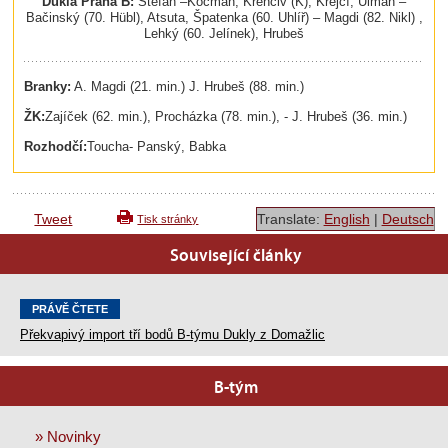
Dukla Praha B:
Štefan –Kocman, Krenciv (K), Krejčí, Ulman –
Bačinský (70. Hübl), Atsuta, Špatenka (60. Uhlíř) – Magdi (82. Nikl) ,
Lehký (60. Jelínek), Hrubeš
Branky:
A. Magdi (21. min.) J. Hrubeš (88. min.)
ŽK:
Zajíček (62. min.), Procházka (78. min.), - J. Hrubeš (36. min.)
Rozhodčí:
Toucha- Panský, Babka
Tweet
Translate:
English
|
Deutsch
Tisk stránky
Související články
PRÁVĚ ČTETE
Překvapivý import tří bodů B-týmu Dukly z Domažlic
B-tým
» Novinky