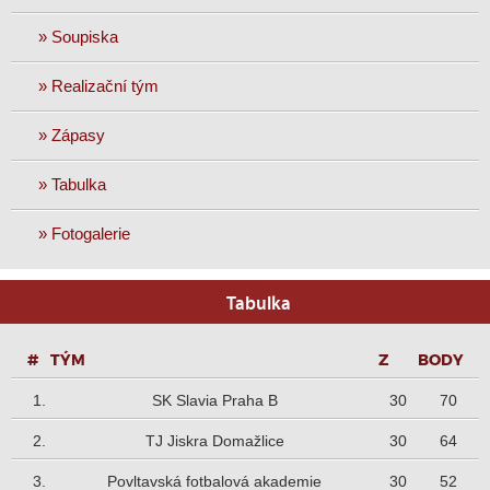
» Soupiska
» Realizační tým
» Zápasy
» Tabulka
» Fotogalerie
Tabulka
P
TÝM
Z
B
1.
SK Slavia Praha B
30
70
2.
TJ Jiskra Domažlice
30
64
3.
Povltavská fotbalová akademie
30
52