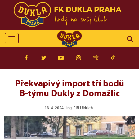
FK DUKLA PRAHA
Toggle
navigation
Překvapivý import tří bodů
B-týmu Dukly z Domažlic
16. 4. 2024 | ing. Jiří Uldrich