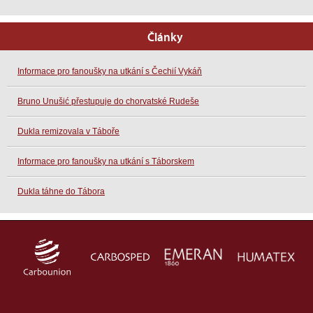
Články
Informace pro fanoušky na utkání s Čechií Vykáň
Bruno Unušić přestupuje do chorvatské Rudeše
Dukla remizovala v Táboře
Informace pro fanoušky na utkání s Táborskem
Dukla táhne do Tábora