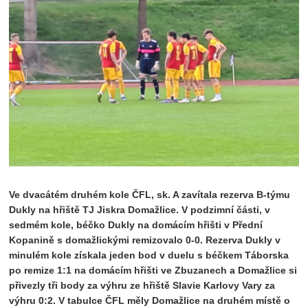
Ve dvacátém druhém kole ČFL, sk. A zavítala rezerva B-týmu
Dukly na hřiště TJ Jiskra Domažlice. V podzimní části, v
sedmém kole, béčko Dukly na domácím hřišti v Přední
Kopanině s domažlickými remizovalo 0-0. Rezerva Dukly v
minulém kole získala jeden bod v duelu s béčkem Táborska
po remize 1:1 na domácím hřišti ve Zbuzanech a Domažlice si
přivezly tři body za výhru ze hřiště Slavie Karlovy Vary za
výhru 0:2. V tabulce ČFL měly Domažlice na druhém místě o