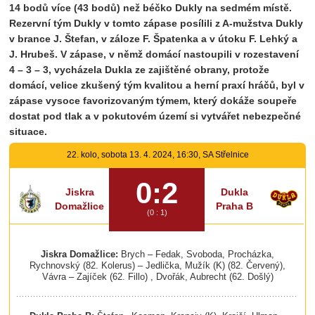
14 bodů více (43 bodů) než béčko Dukly na sedmém místě.
Rezervní tým Dukly v tomto zápase posílili z A-mužstva Dukly
v brance J. Štefan, v záloze F. Špatenka a v útoku F. Lehký a
J. Hrubeš. V zápase, v němž domácí nastoupili v rozestavení
4 – 3 – 3, vycházela Dukla ze zajištěné obrany, protože
domácí, velice zkušený tým kvalitou a herní praxí hráčů, byl v
zápase vysoce favorizovaným týmem, který dokáže soupeře
dostat pod tlak a v pokutovém území si vytvářet nebezpečné
situace.
22. kolo, sobota 13. 4. 2024, 16:30, SA Střelnice
0:2
Jiskra
Dukla
Domažlice
Praha B
(0 : 1)
Jiskra Domažlice:
Brych – Fedak, Svoboda, Procházka,
Rychnovský (82. Kolerus) – Jedlička, Mužík (K) (82. Červený),
Vávra – Zajíček (62. Fillo) , Dvořák, Aubrecht (62. Došlý)