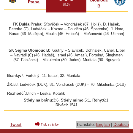
Praha
(0:3)
B
FK Dukla Praha:
Šťovíček – Vondrášek (87. Holiš), D. Hašek,
Peterka (C), Ludvíček – Kozma – Douděra (46. Špatenka), J. Hora,
Barac (46. Matějka), Moulis (46. Hrubeš) – Mešanović (46. Ullman)
SK Sigma Olomouc B:
Koutný – Slavíček, Dohnálek, Cahel, Elbel
– Navrátil (C) (46. Hadaš), Israel (46. Amasi), Fortelný, Singhateh
(67. Fabiánek) – Mikulenka (80. Judas), Muritala (90. Nguyen)
Branky:
7. Fortelný, 11. Israel, 32. Muritala
ŽK:
58. Ludvíček (DUK), 81. Vondrášek (DUK) – 70. Mikulenka (OLB)
Rozhodčí:
Ulrich – Leška, Kotalík
Střely na bránu:
3:6,
Střely mimo:
5:1,
Rohy:
6:1.
Diváci:
1541
Tweet
Translate:
English
|
Deutsch
Tisk stránky