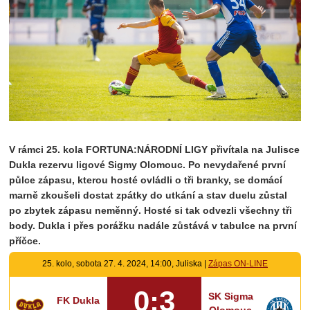
V rámci 25. kola FORTUNA:NÁRODNÍ LIGY přivítala na Julisce
Dukla rezervu ligové Sigmy Olomouc. Po nevydařené první
půlce zápasu, kterou hosté ovládli o tři branky, se domácí
marně zkoušeli dostat zpátky do utkání a stav duelu zůstal
po zbytek zápasu neměnný. Hosté si tak odvezli všechny tři
body. Dukla i přes porážku nadále zůstává v tabulce na první
příčce.
25. kolo, sobota 27. 4. 2024, 14:00, Juliska |
Zápas ON-LINE
0:3
SK Sigma
FK Dukla
Olomouc