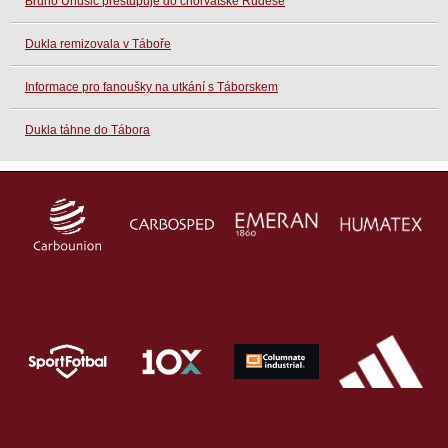
Bruno Unušić přestupuje do chorvatské Rudeše
Dukla remizovala v Táboře
Informace pro fanoušky na utkání s Táborskem
Dukla táhne do Tábora