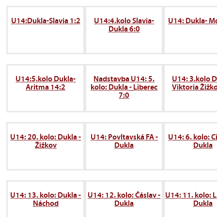
U14:Dukla-Slavia 1:2
U14:4.kolo Slavia-
U14: Dukla- Mo
Dukla 6:0
U14:5.kolo Dukla-
Nadstavba U14: 5.
U14: 3.kolo D
Aritma 14:2
kolo: Dukla - Liberec
Viktoria Žižk
7:0
U14: 20. kolo: Dukla -
U14: Povltavská FA -
U14: 6. kolo: Ci
Žižkov
Dukla
Dukla
U14: 13. kolo: Dukla -
U14: 12. kolo: Čáslav -
U14: 11. kolo: L
Náchod
Dukla
Dukla