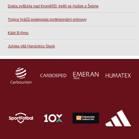
Dukla zvítězila nad Kroměříží, trefili se Hašek a Šebrle
Trojice hráčů podepsala profesionální smlouvy
Kádr B-týmu
Juliska vítá Hanáckou Slavii