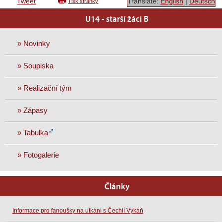
Tweet
Translate:
English
|
Deutsch
Tisk stránky
U14 - starší žáci B
» Novinky
» Soupiska
» Realizační tým
» Zápasy
» Tabulka
» Fotogalerie
Články
Informace pro fanoušky na utkání s Čechií Vykáň