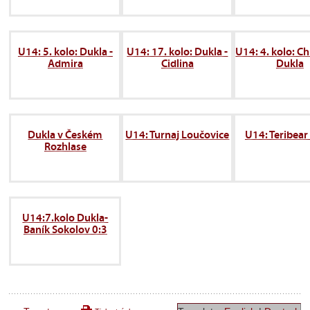
U14: 5. kolo: Dukla -
U14: 17. kolo: Dukla -
U14: 4. kolo: C
Admira
Cidlina
Dukla
Dukla v Českém
U14: Turnaj Loučovice
U14: Teribear
Rozhlase
U14:7.kolo Dukla-
Baník Sokolov 0:3