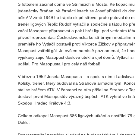
S fotbalem začínal doma ve Střimicích u Mostu. Ke kopacímu 
jedenáctky Braňan. Ve čtrnácti letech se Josef přihlásil do do
áčko! V zimě 1949 ho trápilo slepé střevo, proto putoval do n
trenér ligových Teplic Rudolf Vytlačil a společně s tátou ho p
začal Masopust připravovat a pak i hrát ligu pod vedením tého
přivedl reprezentaci Československa ke stříbrným medailím na 
premiéře ho Vytlačil postavil proti Viktorce Žižkov v přípravné
Masopust vstřelil gól. Je ovšem namístě poznamenat, že hned 
vyjukaný zajíc Masopust doslova utekl a ujel domů. Vytlačil s
udělal. Pro Masopusta i pro celý náš fotbal!
V březnu 1952 Josefa Masopusta – a spolu s ním i Ladislava N
Kolský, trenér, který budoval na Strahově armádní tým. Ko
stal se hráčem ATK. V červenci za ním přišel na Strahov z Tep
dostavil první Masopustův výrazný úspěch. ATK vyhrál ve fi
Škodou Hradec Králové 4:3.
Celkem odkopal Masopust 386 ligových utkání a nastřílel 79 g
Duklu.
Reprezentační premiéru si odbyl na budapešťském Népstadi