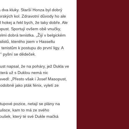
dva kluky. Starší Honza byl dobrý
horských kol. Zdravotní důvody ho ale
hokej a řekl bych, že taky dobře. Ale
opust. Sportují ovšem obě vnučky,
mi dobrá tenistka. „Žijí v belgickém
balistů, kterého jsem v Hasseltu
tenistům k postupu do první ligy. A
,“ pyšní se dědeček.
ust napsal, že na poháry, jež Dukla ve
která už s Duklou nemá nic
uvedl: „Přesto však i Josef Masopust,
odobně jako pták fénix, vyletí ze
stupové pozice, netají se plány na
Julisce, kam to má ze svého
noušek, který té své Dukle mačká