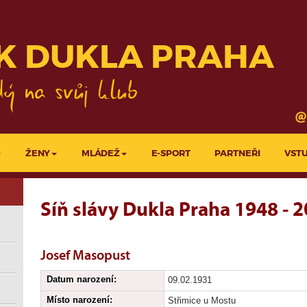
KLUBY
PROJEKTY LFA
K DUKLA PRAHA
ŽENY
MLÁDEŽ
E-SPORT
PARTNEŘI
VST
Síň slávy Dukla Praha 1948 - 
Josef Masopust
Datum narození:
09.02.1931
Místo narození:
Střimice u Mostu