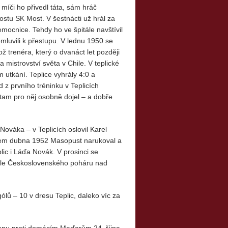
míči ho přivedl táta, sám hráč
rostu SK Most. V šestnácti už hrál za
emocnice. Tehdy ho ve špitále navštívil
řemluvili k přestupu. V lednu 1950 se
ž trenéra, který o dvanáct let později
mistrovství světa v Chile. V teplické
m utkání. Teplice vyhrály 4:0 a
z prvního tréninku v Teplicích
i tam pro něj osobně dojel – a dobře
ováka – v Teplicích oslovil Karel
ncem dubna 1952 Masopust narukoval a
lic i Láďa Novák. V prosinci se
nále Československého poháru nad
ólů – 10 v dresu Teplic, daleko víc za
onu proti domácím Maďarům 24. října