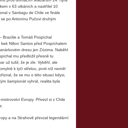
kem v 63 utkáních a nastřílel 10
onal v Santiagu de Chile ve finále
l se po Antonínu Pučovi druhým
– Brazílie a Tomáš Pospíchal
ký bek Nilton Santos před Pospíchalem
ě kanárkovém dresu jen Zózima. Naběhl
píchal mu předložil přesně tu
 už tušil, že je zle. Vyběhl, ale
mylně k tyči střelou, proti níž neměl
znal, že se mu o této situaci kdysi,
tým šampionát vyhrál, realita byla
istrovství Evropy. Přivezl si z Chile
z.
vropy a na Strahově převzal legendární