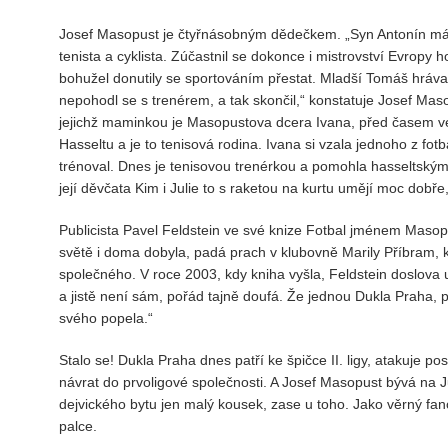
Josef Masopust je čtyřnásobným dědečkem. „Syn Antonín má 
tenista a cyklista. Zúčastnil se dokonce i mistrovství Evropy 
bohužel donutily se sportováním přestat. Mladší Tomáš hrával 
nepohodl se s trenérem, a tak skončil,“ konstatuje Josef Mas
jejichž maminkou je Masopustova dcera Ivana, před časem vel
Hasseltu a je to tenisová rodina. Ivana si vzala jednoho z fot
trénoval. Dnes je tenisovou trenérkou a pomohla hasseltským 
její děvčata Kim i Julie to s raketou na kurtu umějí moc dobře
Publicista Pavel Feldstein ve své knize Fotbal jménem Masop
světě i doma dobyla, padá prach v klubovně Marily Příbram, 
společného. V roce 2003, kdy kniha vyšla, Feldstein doslova 
a jistě není sám, pořád tajně doufá. Že jednou Dukla Praha, p
svého popela.“
Stalo se! Dukla Praha dnes patří ke špičce II. ligy, atakuje po
návrat do prvoligové společnosti. A Josef Masopust bývá na 
dejvického bytu jen malý kousek, zase u toho. Jako věrný fa
palce.