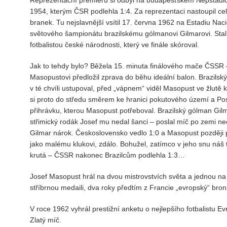
1954, kterým ČSR podlehla 1:4. Za reprezentaci nastoupil cel
branek. Tu nejslavnější vsítil 17. června 1962 na Estadiu Naci
světového šampionátu brazilskému gólmanovi Gilmarovi. Sta
fotbalistou české národnosti, který ve finále skóroval.
Jak to tehdy bylo? Běžela 15. minuta finálového mače ČSSR 
Masopustovi předložil zprava do běhu ideální balon. Brazils
v té chvíli ustupoval, před „vápnem“ viděl Masopust ve žlut
si proto do středu směrem ke hranici pokutového území a Pos
přihrávku, kterou Masopust potřeboval. Brazilský gólman Gilmar
střimický rodák Josef mu nedal šanci – poslal míč po zemi neo
Gilmar nárok. Československo vedlo 1:0 a Masopust později při
jako malému klukovi, zdálo. Bohužel, zatímco v jeho snu náš 
krutá – ČSSR nakonec Brazilcům podlehla 1:3…
Josef Masopust hrál na dvou mistrovstvích světa a jednou na m
stříbrnou medaili, dva roky předtím z Francie „evropský“ bron
V roce 1962 vyhrál prestižní anketu o nejlepšího fotbalistu E
Zlatý míč.