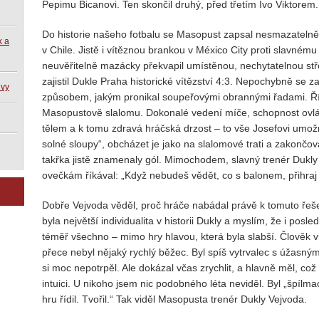
Pepimu Bicanovi. Ten skončil druhý, před třetím Ivo Viktorem.
Do historie našeho fotbalu se Masopust zapsal nesmazatelně
k a
v Chile. Jistě i vítěznou brankou v México City proti slavném
neuvěřitelně mazácky překvapil umístěnou, nechytatelnou st
zajistil Dukle Praha historické vítězství 4:3. Nepochybně se
uvy
způsobem, jakým pronikal soupeřovými obrannými řadami. Ří
Masopustově slalomu. Dokonalé vedení míče, schopnost ov
tělem a k tomu zdravá hráčská drzost – to vše Josefovi um
solné sloupy“, obcházet je jako na slalomové trati a zakončov
takřka jistě znamenaly gól. Mimochodem, slavný trenér Dukl
ovečkám říkával: „Když nebudeš vědět, co s balonem, přihra
Dobře Vejvoda věděl, proč hráče nabádal právě k tomuto řešení
byla největší individualita v historii Dukly a myslím, že i posl
téměř všechno – mimo hry hlavou, která byla slabší. Člověk v
přece nebyl nějaký rychlý běžec. Byl spíš vytrvalec s úžasný
si moc nepotrpěl. Ale dokázal včas zrychlit, a hlavně měl, co
intuici. U nikoho jsem nic podobného léta neviděl. Byl „špílma
hru řídil. Tvořil.“ Tak viděl Masopusta trenér Dukly Vejvoda.