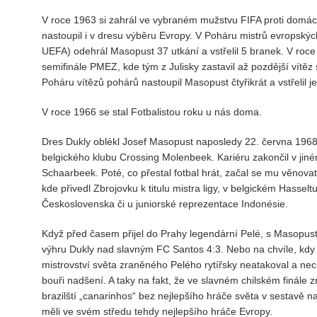
V roce 1963 si zahrál ve vybraném mužstvu FIFA proti domácí
nastoupil i v dresu výběru Evropy. V Poháru mistrů evropský
UEFA) odehrál Masopust 37 utkání a vstřelil 5 branek. V roc
semifinále PMEZ, kde tým z Julisky zastavil až pozdější vítě
Poháru vítězů pohárů nastoupil Masopust čtyřikrát a vstřelil j
V roce 1966 se stal Fotbalistou roku u nás doma.
Dres Dukly oblékl Josef Masopust naposledy 22. června 1968 
belgického klubu Crossing Molenbeek. Kariéru zakončil v jin
Schaarbeek. Poté, co přestal fotbal hrát, začal se mu věnovat 
kde přivedl Zbrojovku k titulu mistra ligy, v belgickém Hasse
Československa či u juniorské reprezentace Indonésie.
Když před časem přijel do Prahy legendární Pelé, s Masopust
výhru Dukly nad slavným FC Santos 4:3. Nebo na chvíle, kdy
mistrovství světa zraněného Pelého rytířsky neatakoval a nech
bouři nadšení. A taky na fakt, že ve slavném chilském finále z
brazilští „canarinhos“ bez nejlepšího hráče světa v sestavě n
měli ve svém středu tehdy nejlepšího hráče Evropy.