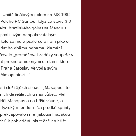
. Určitě finálovým gólem na MS 1962
u Pelého FC Santos, když za stavu 3:3
řelou brazilského gólmana Mangu a
 zapsal i svým neopakovatelným
kalo se mu a psalo se o něm jako o
ládat ho oběma nohama, klamání
ožňovalo „proměňovat zadáky soupeře v
at přesně umístěnými střelami, které
y Praha Jaroslav Vejvoda svým
j Masopustovi…“
 složitějších situací. „Masopust, to
edních desetiletích u nás vůbec. Měl
iděl Masopusta na hřišti všude, a
m fyzickým fondem. Na prudké sprinty
ž překvapovalo i mě, jakousi hráčskou
chr“ k pohledání, skutečně na hřišti