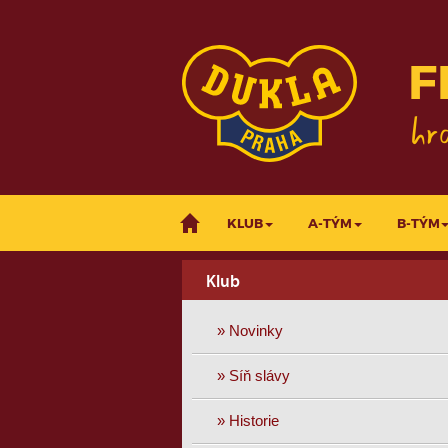
F
KLUB
A-TÝM
B-TÝM
Klub
» Novinky
» Síň slávy
» Historie