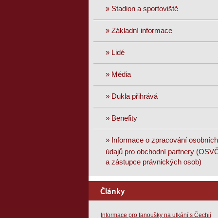
» Stadion a sportoviště
» Základní informace
» Lidé
» Média
» Dukla přihrává
» Benefity
» Informace o zpracování osobních
údajů pro obchodní partnery (OSV
a zástupce právnických osob)
Články
Informace pro fanoušky na utkání s Čechií