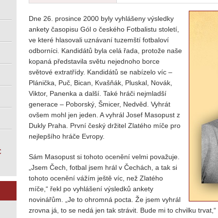
Dne 26. prosince 2000 byly vyhlášeny výsledky
ankety časopisu Gól o českého Fotbalistu století,
ve které hlasovali uznávaní tuzemští fotbaloví
odborníci. Kandidátů byla celá řada, protože naše
kopaná představila světu nejednoho borce
světové extratřídy. Kandidátů se nabízelo víc –
Plánička, Puč, Bican, Kvašňák, Pluskal, Novák,
Viktor, Panenka a další. Také hráči nejmladší
generace – Poborský, Šmicer, Nedvěd. Vyhrát
ovšem mohl jen jeden. A vyhrál Josef Masopust z
Dukly Praha. První český držitel Zlatého míče pro
nejlepšího hráče Evropy.
Č
Sám Masopust si tohoto ocenění velmi považuje.
„Jsem Čech, fotbal jsem hrál v Čechách, a tak si
tohoto ocenění vážím ještě víc, než Zlatého
míče,“ řekl po vyhlášení výsledků ankety
novinářům. „Je to ohromná pocta. Že jsem vyhrál
zrovna já, to se nedá jen tak strávit. Bude mi to chvilku trvat,