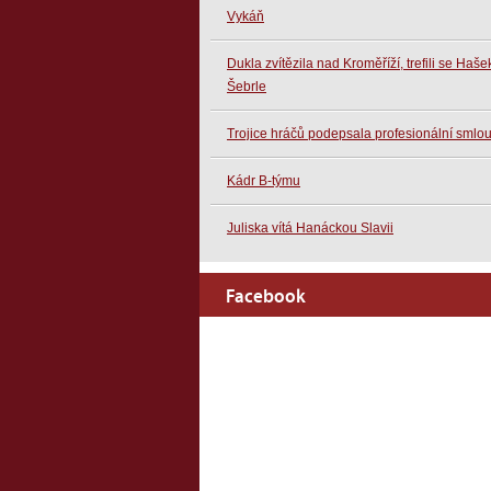
Vykáň
Dukla zvítězila nad Kroměříží, trefili se Haše
Šebrle
Trojice hráčů podepsala profesionální smlo
Kádr B-týmu
Juliska vítá Hanáckou Slavii
Facebook