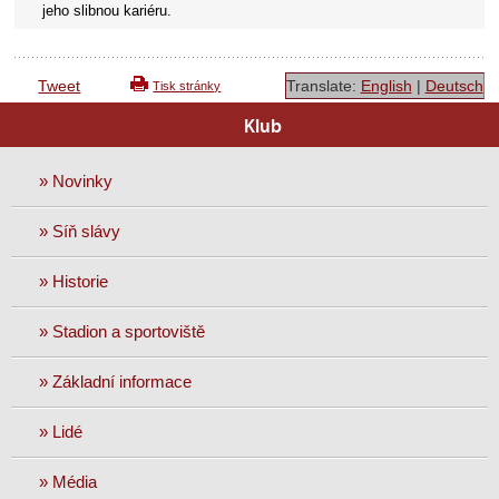
jeho slibnou kariéru.
Tweet
Translate:
English
|
Deutsch
Tisk stránky
Klub
» Novinky
» Síň slávy
» Historie
» Stadion a sportoviště
» Základní informace
» Lidé
» Média