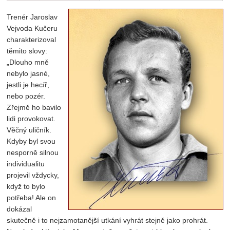
Trenér Jaroslav
Vejvoda Kučeru
charakterizoval
těmito slovy:
„Dlouho mně
nebylo jasné,
jestli je hecíř,
nebo pozér.
Zřejmě ho bavilo
lidi provokovat.
Věčný uličník.
Kdyby byl svou
nesporně silnou
individualitu
projevil vždycky,
když to bylo
potřeba! Ale on
dokázal
skutečně i to nejzamotanější utkání vyhrát stejně jako prohrát.