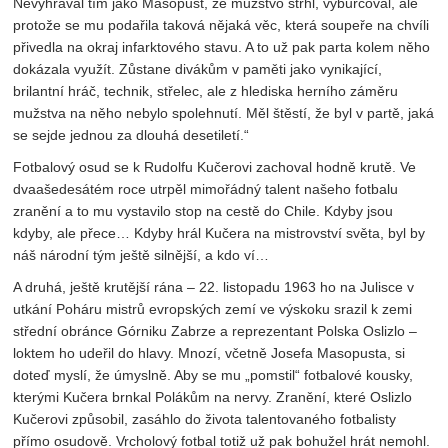
Nevyhrával tím jako Masopust, že mužstvo strhl, vyburcoval, ale
protože se mu podařila taková nějaká věc, která soupeře na chvíli
přivedla na okraj infarktového stavu. A to už pak parta kolem něho
dokázala využít. Zůstane divákům v paměti jako vynikající,
brilantní hráč, technik, střelec, ale z hlediska herního záměru
mužstva na něho nebylo spolehnutí. Měl štěstí, že byl v partě, jaká
se sejde jednou za dlouhá desetiletí.“
Fotbalový osud se k Rudolfu Kučerovi zachoval hodně krutě. Ve
dvaašedesátém roce utrpěl mimořádný talent našeho fotbalu
zranění a to mu vystavilo stop na cestě do Chile. Kdyby jsou
kdyby, ale přece… Kdyby hrál Kučera na mistrovství světa, byl by
náš národní tým ještě silnější, a kdo ví…
A druhá, ještě krutější rána – 22. listopadu 1963 ho na Julisce v
utkání Poháru mistrů evropských zemí ve výskoku srazil k zemi
střední obránce Górniku Zabrze a reprezentant Polska Oslizlo –
loktem ho udeřil do hlavy. Mnozí, včetně Josefa Masopusta, si
doteď myslí, že úmyslně. Aby se mu „pomstil“ fotbalové kousky,
kterými Kučera brnkal Polákům na nervy. Zranění, které Oslizlo
Kučerovi způsobil, zasáhlo do života talentovaného fotbalisty
přímo osudově. Vrcholový fotbal totiž už pak bohužel hrát nemohl.