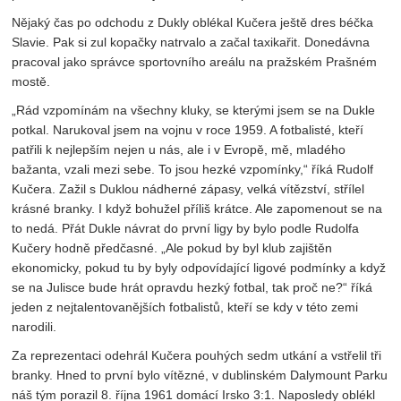
Nějaký čas po odchodu z Dukly oblékal Kučera ještě dres béčka
Slavie. Pak si zul kopačky natrvalo a začal taxikařit. Donedávna
pracoval jako správce sportovního areálu na pražském Prašném
mostě.
„Rád vzpomínám na všechny kluky, se kterými jsem se na Dukle
potkal. Narukoval jsem na vojnu v roce 1959. A fotbalisté, kteří
patřili k nejlepším nejen u nás, ale i v Evropě, mě, mladého
bažanta, vzali mezi sebe. To jsou hezké vzpomínky,“ říká Rudolf
Kučera. Zažil s Duklou nádherné zápasy, velká vítězství, střílel
krásné branky. I když bohužel příliš krátce. Ale zapomenout se na
to nedá. Přát Dukle návrat do první ligy by bylo podle Rudolfa
Kučery hodně předčasné. „Ale pokud by byl klub zajištěn
ekonomicky, pokud tu by byly odpovídající ligové podmínky a když
se na Julisce bude hrát opravdu hezký fotbal, tak proč ne?“ říká
jeden z nejtalentovanějších fotbalistů, kteří se kdy v této zemi
narodili.
Za reprezentaci odehrál Kučera pouhých sedm utkání a vstřelil tři
branky. Hned to první bylo vítězné, v dublinském Dalymount Parku
náš tým porazil 8. října 1961 domácí Irsko 3:1. Naposledy oblékl