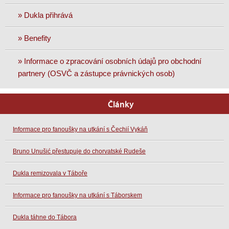
» Dukla přihrává
» Benefity
» Informace o zpracování osobních údajů pro obchodní
partnery (OSVČ a zástupce právnických osob)
Články
Informace pro fanoušky na utkání s Čechií Vykáň
Bruno Unušić přestupuje do chorvatské Rudeše
Dukla remizovala v Táboře
Informace pro fanoušky na utkání s Táborskem
Dukla táhne do Tábora