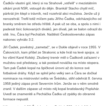
Čadkův vlastní gól, který si na Strahově „vstřelil“ v mezistátním
utkání proti NSR, vstoupil do dějin. Brankář Stacho chytil míč,
párkrát jím klepl o trávník, než rozehrál akci mužstva. Jenže už ji
nerozehrál. Trefil totiž míčem patu Jiřího Čadka, odcházejícího od
branky směrem ke středu hřiště. A pak už se oba, a spolu s nimi i
padesát tisíc šokovaných diváků, jen dívali, jak se balon odrazil do
sítě. Inu, Čára byl Pecháček. Naštěstí Československo zápas
nakonec vyhrálo 3:2.
Jiří Čadek, pověstný „zametač“, se v Dukle objevil v roce 1955. V
Čakovicích, kam přišel ze Strakonic a kde hrál na levé spojce, si
ho všiml Karel Kolský. Zkušený trenér měl o Čadkově zařazení v
mužstvu své představy, a tak postavil nováčka na místo stopera.
Tam pak Čadek kopal na špičkové úrovni až do konce své
fotbalové dráhy. Když se splnil jeho velký sen a Čára se dočkal
nominace na mistrovství světa ve Švédsku, stihl odehrát 8. června
1958 jediný zápas proti Severním Irům. Jenže se v něm smolně
zranil. V dalším zápase už místo něj kopal bratislavský Popluhár.
Uvedl se znamenitě a Pecháčka Čadka už zpátky do obranné
formace nepustil.