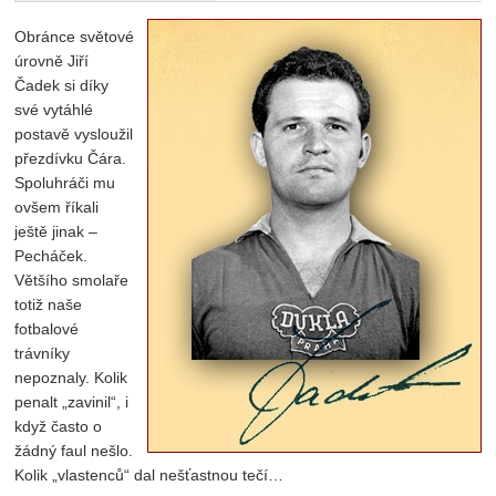
Obránce světové
úrovně Jiří
Čadek si díky
své vytáhlé
postavě vysloužil
přezdívku Čára.
Spoluhráči mu
ovšem říkali
ještě jinak –
Pecháček.
Většího smolaře
totiž naše
fotbalové
trávníky
nepoznaly. Kolik
penalt „zavinil“, i
když často o
žádný faul nešlo.
Kolik „vlastenců“ dal nešťastnou tečí…