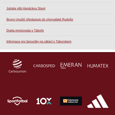
Juliska vítá Hanáckou Slavii
Bruno Unušić přestupuje do chorvatské Rudeše
Dukla remizovala v Táboře
Informace pro fanoušky na utkání s Táborskem