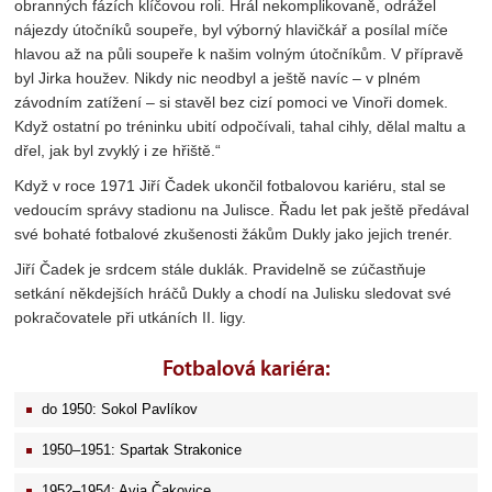
obranných fázích klíčovou roli. Hrál nekomplikovaně, odrážel
nájezdy útočníků soupeře, byl výborný hlavičkář a posílal míče
hlavou až na půli soupeře k našim volným útočníkům. V přípravě
byl Jirka houžev. Nikdy nic neodbyl a ještě navíc – v plném
závodním zatížení – si stavěl bez cizí pomoci ve Vinoři domek.
Když ostatní po tréninku ubití odpočívali, tahal cihly, dělal maltu a
dřel, jak byl zvyklý i ze hřiště.“
Když v roce 1971 Jiří Čadek ukončil fotbalovou kariéru, stal se
vedoucím správy stadionu na Julisce. Řadu let pak ještě předával
své bohaté fotbalové zkušenosti žákům Dukly jako jejich trenér.
Jiří Čadek je srdcem stále duklák. Pravidelně se zúčastňuje
setkání někdejších hráčů Dukly a chodí na Julisku sledovat své
pokračovatele při utkáních II. ligy.
Fotbalová kariéra:
do 1950: Sokol Pavlíkov
1950–1951: Spartak Strakonice
1952–1954: Avia Čakovice