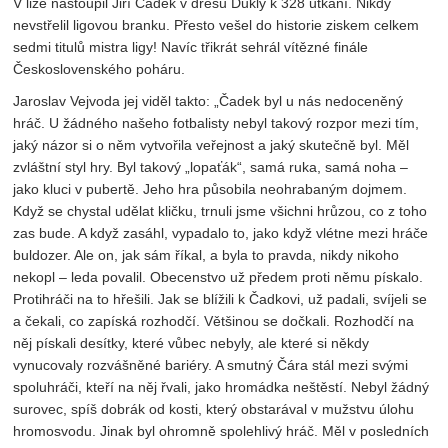
V lize nastoupil Jiří Čadek v dresu Dukly k 328 utkání. Nikdy
nevstřelil ligovou branku. Přesto vešel do historie ziskem celkem
sedmi titulů mistra ligy! Navíc třikrát sehrál vítězné finále
Československého poháru.
Jaroslav Vejvoda jej viděl takto: „Čadek byl u nás nedoceněný
hráč. U žádného našeho fotbalisty nebyl takový rozpor mezi tím,
jaký názor si o něm vytvořila veřejnost a jaký skutečně byl. Měl
zvláštní styl hry. Byl takový „lopaťák“, samá ruka, samá noha –
jako kluci v pubertě. Jeho hra působila neohrabaným dojmem.
Když se chystal udělat kličku, trnuli jsme všichni hrůzou, co z toho
zas bude. A když zasáhl, vypadalo to, jako když vlétne mezi hráče
buldozer. Ale on, jak sám říkal, a byla to pravda, nikdy nikoho
nekopl – leda povalil. Obecenstvo už předem proti němu pískalo.
Protihráči na to hřešili. Jak se blížili k Čadkovi, už padali, svíjeli se
a čekali, co zapíská rozhodčí. Většinou se dočkali. Rozhodčí na
něj pískali desítky, které vůbec nebyly, ale které si někdy
vynucovaly rozvášněné bariéry. A smutný Čára stál mezi svými
spoluhráči, kteří na něj řvali, jako hromádka neštěstí. Nebyl žádný
surovec, spíš dobrák od kosti, který obstarával v mužstvu úlohu
hromosvodu. Jinak byl ohromně spolehlivý hráč. Měl v posledních