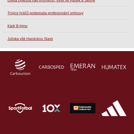
Dukla zvítězila nad Kroměříží, trefili se Hašek a Šebrle
Trojice hráčů podepsala profesionální smlouvy
Kádr B-týmu
Juliska vítá Hanáckou Slavii