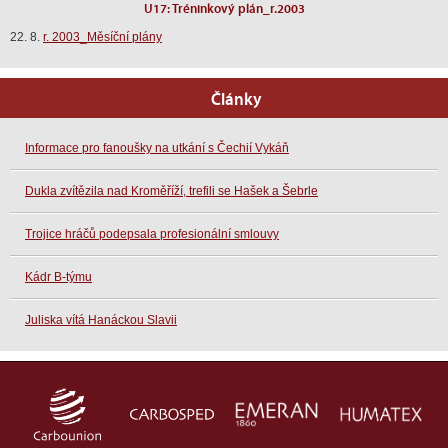
U17: Tréninkový plán_r.2003
22. 8.
r. 2003_Měsíční plány
Články
Informace pro fanoušky na utkání s Čechií Vykáň
Dukla zvítězila nad Kroměříží, trefili se Hašek a Šebrle
Trojice hráčů podepsala profesionální smlouvy
Kádr B-týmu
Juliska vítá Hanáckou Slavii