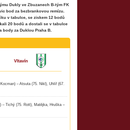
B-týmu Dukly ve Zbuzanech B-tým FK
šovic bod za bezbrankovou remízu.
íčku v tabulce, se ziskem 12 bodů
skali 20 bodů a dostali se v tabulce
a body za Duklou Praha B.
Vltavín
Kocman) – Atsuta (75. Nikl), Uhlíř (67.
 – Tichý (75. Rott), Matějka, Hruška –