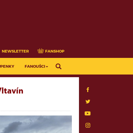
NEWSLETTER
FANSHOP
UPENKY
FANOUŠCI
ltavín