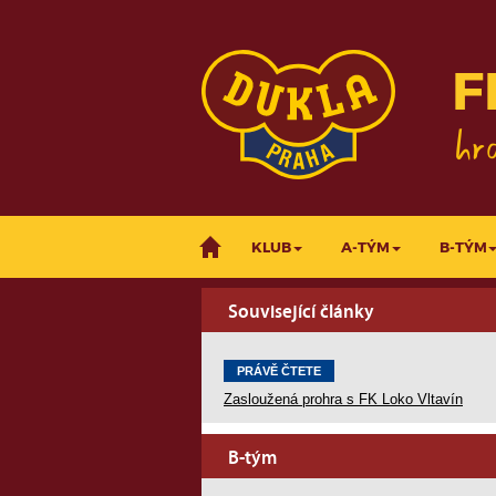
F
KLUB
A-TÝM
B-TÝM
Související články
PRÁVĚ ČTETE
Zasloužená prohra s FK Loko Vltavín
B-tým