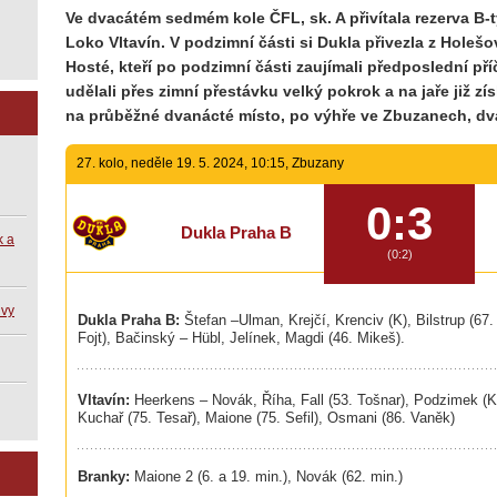
Ve dvacátém sedmém kole ČFL, sk. A přivítala rezerva 
Loko Vltavín. V podzimní části si Dukla přivezla z Hole
Hosté, kteří po podzimní části zaujímali předposlední př
udělali přes zimní přestávku velký pokrok a na jaře již zí
na průběžné dvanácté místo, po výhře ve Zbuzanech, dv
27. kolo, neděle 19. 5. 2024, 10:15, Zbuzany
0:3
Dukla Praha B
k a
(0:2)
uvy
Dukla Praha B:
Štefan –Ulman, Krejčí, Krenciv (K), Bilstrup (67. 
Fojt), Bačinský – Hübl, Jelínek, Magdi (46. Mikeš).
Vltavín:
Heerkens – Novák, Říha, Fall (53. Tošnar), Podzimek (K)
Kuchař (75. Tesař), Maione (75. Sefil), Osmani (86. Vaněk)
Branky:
Maione 2 (6. a 19. min.), Novák (62. min.)