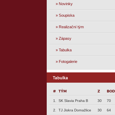
» Novinky
» Soupiska
» Realizační tým
» Zápasy
» Tabulka
» Fotogalerie
Tabulka
P
TÝM
Z
B
1.
SK Slavia Praha B
30
70
2.
TJ Jiskra Domažlice
30
64