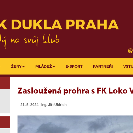
KLUBY
PROJEKTY LFA
K DUKLA PRAHA
ŽENY
MLÁDEŽ
E-SPORT
PARTNEŘI
VST
Zasloužená prohra s FK Loko V
21. 5. 2024 | Ing. Jiří Uldrich