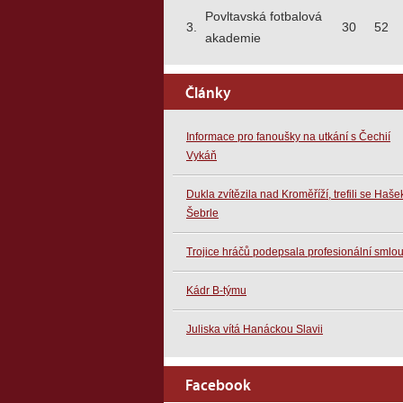
Povltavská fotbalová
3.
30
52
akademie
Články
Informace pro fanoušky na utkání s Čechií
Vykáň
Dukla zvítězila nad Kroměříží, trefili se Haše
Šebrle
Trojice hráčů podepsala profesionální smlo
Kádr B-týmu
Juliska vítá Hanáckou Slavii
Facebook