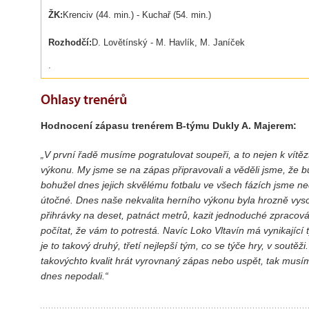
ŽK:
Krenciv (44. min.) - Kuchař (54. min.)
Rozhodčí:
D. Lovětínský - M. Havlík, M. Janíček
.
Ohlasy trenérů
Hodnocení zápasu trenérem B-týmu Dukly A. Majerem:
„V první řadě musíme pogratulovat soupeři, a to nejen k vítěz
výkonu. My jsme se na zápas připravovali a věděli jsme, že 
bohužel dnes jejich skvělému fotbalu ve všech fázích jsme nedo
útočné. Dnes naše nekvalita herního výkonu byla hrozně vys
přihrávky na deset, patnáct metrů, kazit jednoduché zpracov
počítat, že vám to potrestá. Navíc Loko Vltavín má vynikající t
je to takový druhý, třetí nejlepší tým, co se týče hry, v sout
takovýchto kvalit hrát vyrovnaný zápas nebo uspět, tak musím
dnes nepodali.“