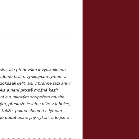
ství, ale především k vynikajícímu
budeme hrát s vynikajícím týmem a
kázali čelit, ani v branné fázi ani v
oká a není prostě možné kazit
ání a s takovým
soupeřem musíte
ým, přestože je letos níže v tabulce,
ěži. Takže, pokud chceme s týmem
e podat úplně jiný výkon, a to jsme