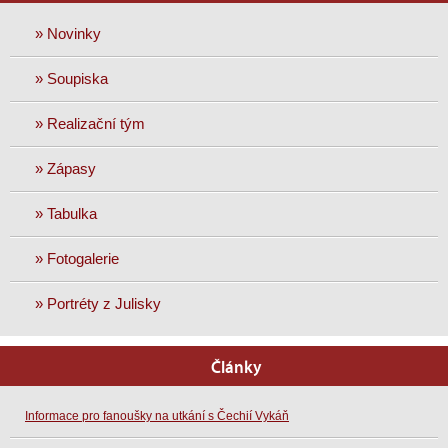
» Novinky
» Soupiska
» Realizační tým
» Zápasy
» Tabulka
» Fotogalerie
» Portréty z Julisky
Články
Informace pro fanoušky na utkání s Čechií Vykáň