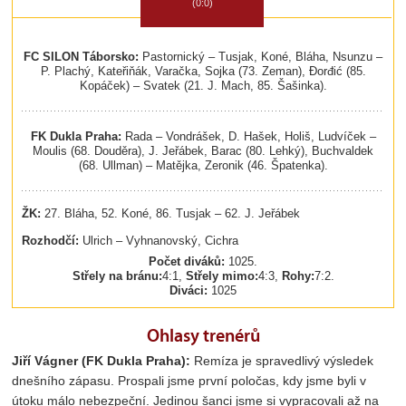
(0:0)
FC SILON Táborsko:
Pastornický – Tusjak, Koné, Bláha, Nsunzu –
P. Plachý, Kateřiňák, Varačka, Sojka (73. Zeman), Đorđić (85.
Kopáček) – Svatek (21. J. Mach, 85. Šašinka).
FK Dukla Praha:
Rada – Vondrášek, D. Hašek, Holiš, Ludvíček –
Moulis (68. Douděra), J. Jeřábek, Barac (80. Lehký), Buchvaldek
(68. Ullman) – Matějka, Zeronik (46. Špatenka).
ŽK:
27. Bláha, 52. Koné, 86. Tusjak – 62. J. Jeřábek
Rozhodčí:
Ulrich – Vyhnanovský, Cichra
Počet diváků:
1025.
Střely na bránu:
4:1,
Střely mimo:
4:3,
Rohy:
7:2.
Diváci:
1025
Ohlasy trenérů
Jiří Vágner (FK Dukla Praha):
Remíza je spravedlivý výsledek
dnešního zápasu. Prospali jsme první poločas, kdy jsme byli v
útoku málo nebezpeční. Jedinou šanci jsme si vypracovali až na