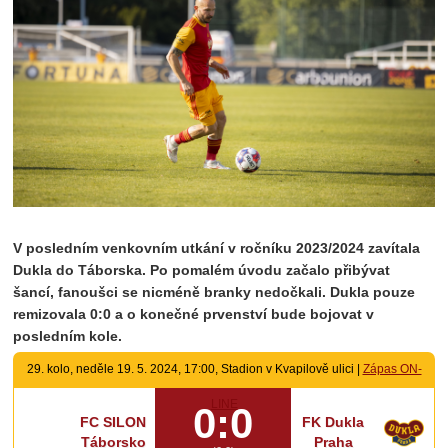
V posledním venkovním utkání v ročníku 2023/2024 zavítala
Dukla do Táborska. Po pomalém úvodu začalo přibývat
šancí, fanoušci se nicméně branky nedočkali. Dukla pouze
remizovala 0:0 a o konečné prvenství bude bojovat v
posledním kole.
29. kolo, neděle 19. 5. 2024, 17:00, Stadion v Kvapilově ulici |
Zápas ON-
LINE
0:0
FC SILON
FK Dukla
Táborsko
Praha