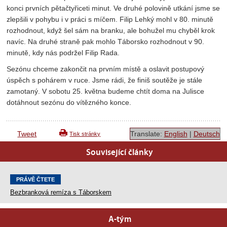
konci prvních pětačtyřiceti minut. Ve druhé polovině utkání jsme se
zlepšili v pohybu i v práci s míčem. Filip Lehký mohl v 80. minutě
rozhodnout, když šel sám na branku, ale bohužel mu chyběl krok
navíc. Na druhé straně pak mohlo Táborsko rozhodnout v 90.
minutě, kdy nás podržel Filip Rada.
Sezónu chceme zakončit na prvním místě a oslavit postupový
úspěch s pohárem v ruce. Jsme rádi, že finiš soutěže je stále
zamotaný. V sobotu 25. května budeme chtít doma na Julisce
dotáhnout sezónu do vítězného konce.
Tweet
Translate:
English
|
Deutsch
Tisk stránky
Související články
PRÁVĚ ČTETE
Bezbranková remíza s Táborskem
A-tým