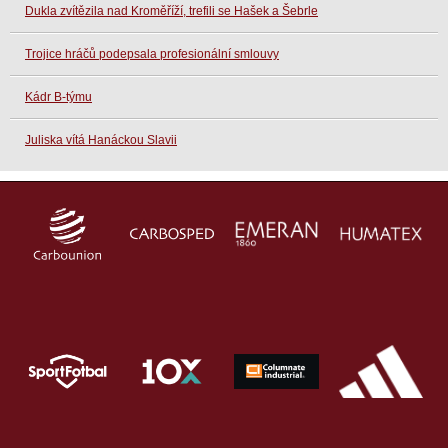
Dukla zvítězila nad Kroměříží, trefili se Hašek a Šebrle
Trojice hráčů podepsala profesionální smlouvy
Kádr B-týmu
Juliska vítá Hanáckou Slavii