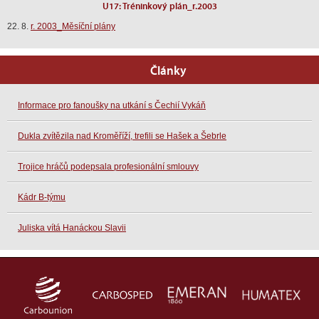
U17: Tréninkový plán_r.2003
22. 8.
r. 2003_Měsíční plány
Články
Informace pro fanoušky na utkání s Čechií Vykáň
Dukla zvítězila nad Kroměříží, trefili se Hašek a Šebrle
Trojice hráčů podepsala profesionální smlouvy
Kádr B-týmu
Juliska vítá Hanáckou Slavii