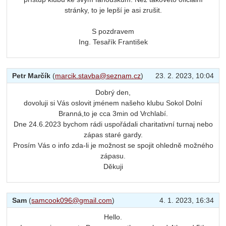
stránky, to je lepší je asi zrušit.
S pozdravem
Ing. Tesařík František
Petr Marčík
(
marcik.stavba@seznam.cz
)
23. 2. 2023, 10:04
Dobrý den,
dovoluji si Vás oslovit jménem našeho klubu Sokol Dolní
Branná,to je cca 3min od Vrchlabí.
Dne 24.6.2023 bychom rádi uspořádali charitativní turnaj nebo
zápas staré gardy.
Prosím Vás o info zda-li je možnost se spojit ohledně možného
zápasu.
Děkuji
Sam
(
samcook096@gmail.com
)
4. 1. 2023, 16:34
Hello.