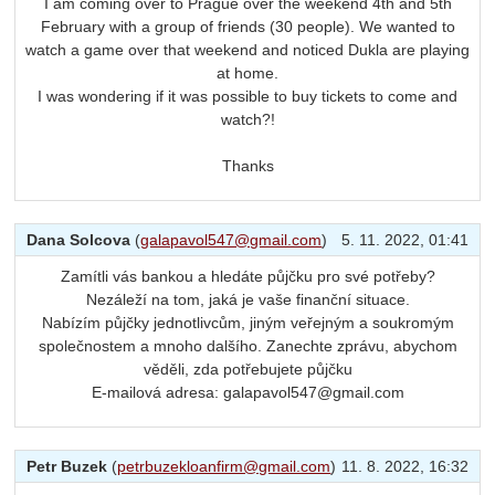
I am coming over to Prague over the weekend 4th and 5th
February with a group of friends (30 people). We wanted to
watch a game over that weekend and noticed Dukla are playing
at home.
I was wondering if it was possible to buy tickets to come and
watch?!
Thanks
Dana Solcova
(
galapavol547@gmail.com
)
5. 11. 2022, 01:41
Zamítli vás bankou a hledáte půjčku pro své potřeby?
Nezáleží na tom, jaká je vaše finanční situace.
Nabízím půjčky jednotlivcům, jiným veřejným a soukromým
společnostem a mnoho dalšího. Zanechte zprávu, abychom
věděli, zda potřebujete půjčku
E-mailová adresa: galapavol547@gmail.com
Petr Buzek
(
petrbuzekloanfirm@gmail.com
)
11. 8. 2022, 16:32