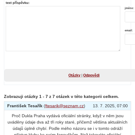
text příspěvku:
jméno:
email:
Otázky
|
Odpovědi
Zobrazuji otázky 1 - 7 z 7 otázek v této kategorii celkem.
František Tesařík
(
ftesarik@seznam.cz
)
13. 7. 2025, 07:00
Proč Dukla Praha vydává oficiální stránky, když v něm jsou
uváděny údaje dva až tři roky staré, přičemž většina aktuálních
údajů úplně chybí. Podle mého názoru se i v tomto odráží
přístup klubu ke svým fanouškům. Než takovéto oficiální