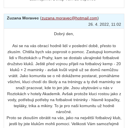
Zuzana Moravec
(
zuzana.moravec@hotmail.com
)
26. 4. 2022, 11:02
Dobrý den,
Asi se na vás obrací hodně lidí v poslední době, přesto to
zkusím. Chtěla bych vás poprosit o pomoc. Zastupuji komunitu
lidi v Roztokách u Prahy, kam se dostalo ukrajinské fotbalové
družstvo kluků. Ještě před vojnou přijeli na fotbalový kemp - 20
kluků + 2 maminky - avšak kvůli vojně už se domů nemůžou
vrátit. Jako komunita se o ně dokážeme postarat, pomáháme
všichni, kluci chodí do školy a na tréningy a ty dvě maminky se
snaží pracovat, kde to jen jde. Jsou ubytováni u nás v
Roztokách v hotely Akademik. Avšak protože kluci rostou jako z
vody, potřebuji potřeby na fotbalové tréninky - hlavně kopačky,
tepláky, trika a mikiny. To je pro naši komunitu už hodně
náročné.
Proto se zkouším obrátit na vás, jako na největší fotbalový klub,
jestli by jste klukům mohli pomoci. Velikosti Vám samozřejmě