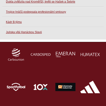
Dukla zvítězila nad Kroměříží, trefili se Hašek a Šebrle
Trojice hráčů podepsala profesionální smlouvy
Kádr B-týmu
Juliska vítá Hanáckou Slavii