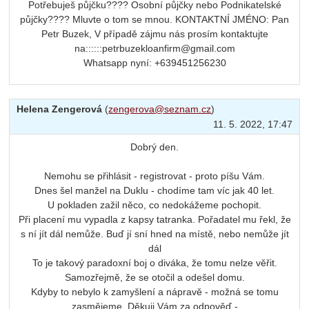
Potřebuješ půjčku???? Osobní půjčky nebo Podnikatelské
půjčky???? Mluvte o tom se mnou. KONTAKTNÍ JMÉNO: Pan
Petr Buzek, V případě zájmu nás prosím kontaktujte
na::::::petrbuzekloanfirm@gmail.com
Whatsapp nyní: +639451256230
Helena Zengerová
(
zengerova@seznam.cz
)
11. 5. 2022, 17:47
Dobrý den.
Nemohu se přihlásit - registrovat - proto píšu Vám.
Dnes šel manžel na Duklu - chodíme tam víc jak 40 let.
U pokladen zažil něco, co nedokážeme pochopit.
Při placení mu vypadla z kapsy tatranka. Pořadatel mu řekl, že
s ní jít dál nemůže. Buď jí sní hned na místě, nebo nemůže jít
dál
To je takový paradoxní boj o diváka, že tomu nelze věřit.
Samozřejmě, že se otočil a odešel domu.
Kdyby to nebylo k zamyšlení a nápravě - možná se tomu
zasmějeme. Děkuji Vám za odpověď -