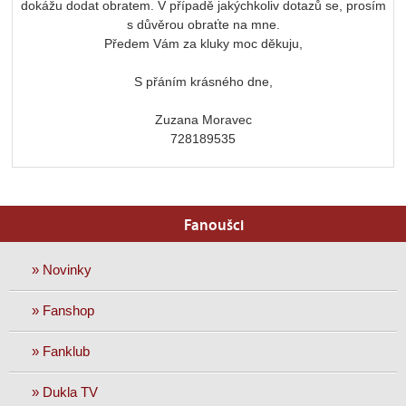
dokážu dodat obratem. V případě jakýchkoliv dotazů se, prosím
s důvěrou obraťte na mne.
Předem Vám za kluky moc děkuju,
S přáním krásného dne,
Zuzana Moravec
728189535
Fanoušci
» Novinky
» Fanshop
» Fanklub
» Dukla TV