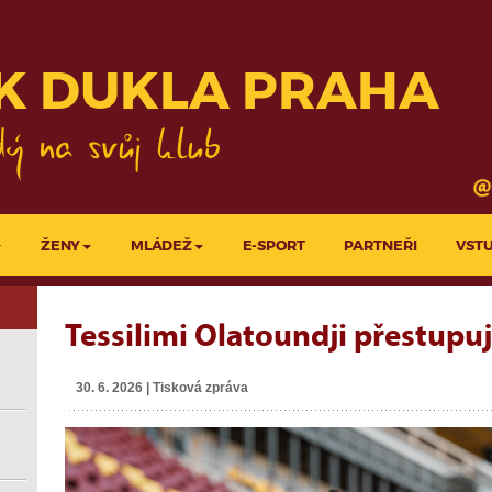
KLUBY
PROJEKTY LFA
K DUKLA PRAHA
ŽENY
MLÁDEŽ
E-SPORT
PARTNEŘI
VST
Tessilimi Olatoundji přestupu
30. 6. 2026 | Tisková zpráva