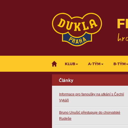
F
KLUB
A-TÝM
B-TÝM
Články
Informace pro fanoušky na utkání s Čechií
Vykáň
Bruno Unušić přestupuje do chorvatské
Rudeše