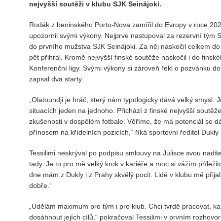
nejvyšší soutěži v klubu SJK Seinäjoki.
Rodák z beninského Porto-Nova zamířil do Evropy v roce 202
upozornil svými výkony. Nejprve nastupoval za rezervní tým
do prvního mužstva SJK Seinäjoki. Za něj naskočil celkem do 
pět přihrál. Kromě nejvyšší finské soutěže naskočil i do finskéh
Konferenční ligy. Svými výkony si zároveň řekl o pozvánku d
zapsal dva starty.
„Olatoundji je hráč, který nám typologicky dává velký smysl. J
situacích jeden na jednoho. Přichází z finské nejvyšší soutěž
zkušenosti v dospělém fotbale. Věříme, že má potenciál se dál
přínosem na křídelních pozicích,“ říká sportovní ředitel Dukly
Tessilimi neskrýval po podpisu smlouvy na Julisce svou nadš
tady. Je to pro mě velký krok v kariéře a moc si vážím příležit
dne mám z Dukly i z Prahy skvělý pocit. Lidé v klubu mě přija
dobře.“
„Udělám maximum pro tým i pro klub. Chci tvrdě pracovat, k
dosáhnout jejích cílů,“ pokračoval Tessilimi v prvním rozhovor