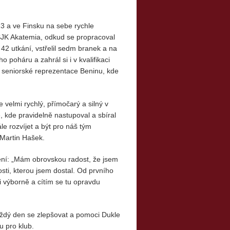
3 a ve Finsku na sebe rychle
 SJK Akatemia, odkud se propracoval
42 utkání, vstřelil sedm branek a na
o poháru a zahrál si i v kvalifikaci
o seniorské reprezentace Beninu, kde
e velmi rychlý, přímočarý a silný v
e, kde pravidelně nastupoval a sbíral
e rozvíjet a být pro náš tým
 Martin Hašek.
ení: „Mám obrovskou radost, že jsem
osti, kterou jsem dostal. Od prvního
li výborně a cítím se tu opravdu
aždý den se zlepšovat a pomoci Dukle
u pro klub.