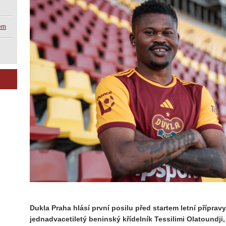
kem
Dukla Praha hlásí první posilu před startem letní přípra
jednadvacetiletý beninský křídelník Tessilimi Olatoundji