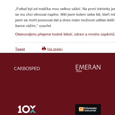
„Fotbal byl od malička mou velkou vášní. Na první tréninky j
se mu chci věnovat naplno. Měl jsem kolem sebe lidi, kteří m
jsem se mohl posouvat dál a dnes mám možnost udělat další kr
šance vážím,“ uzavřel.
Olatoundjimu přejeme hodně štěstí, zdraví a mnoho úspěchů
Tweet
Tisk stránky