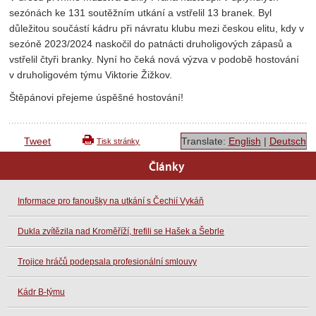
sezónách ke 131 soutěžním utkání a vstřelil 13 branek. Byl
důležitou součástí kádru při návratu klubu mezi českou elitu, kdy v
sezóně 2023/2024 naskočil do patnácti druholigových zápasů a
vstřelil čtyři branky. Nyní ho čeká nová výzva v podobě hostování
v druholigovém týmu Viktorie Žižkov.
Štěpánovi přejeme úspěšné hostování!
Tweet
Translate:
English
|
Deutsch
Tisk stránky
Články
Informace pro fanoušky na utkání s Čechií Vykáň
Dukla zvítězila nad Kroměříží, trefili se Hašek a Šebrle
Trojice hráčů podepsala profesionální smlouvy
Kádr B-týmu