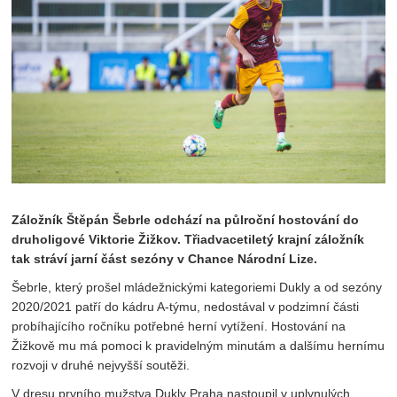
Záložník Štěpán Šebrle odchází na půlroční hostování do
druholigové Viktorie Žižkov. Třiadvacetiletý krajní záložník
tak stráví jarní část sezóny v Chance Národní Lize.
Šebrle, který prošel mládežnickými kategoriemi Dukly a od sezóny
2020/2021 patří do kádru A-týmu, nedostával v podzimní části
probíhajícího ročníku potřebné herní vytížení. Hostování na
Žižkově mu má pomoci k pravidelným minutám a dalšímu hernímu
rozvoji v druhé nejvyšší soutěži.
V dresu prvního mužstva Dukly Praha nastoupil v uplynulých