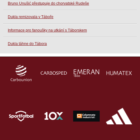
Bruno Unušić přestupuje do chorvatské Rudeše
Dukla remizovala v Táboře
Informace pro fanoušky na utkání s Táborskem
Dukla táhne do Tábora