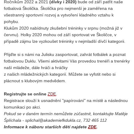
Ročníkům 2022 a 2021
(dívky i 2020)
bude od září patřit naše
fotbalová Školička. Školička pro nejmenší je zaměřena na
všestranný sportovní rozvoj a vytvoření kladného vztahu k
pohybu.
Klukům 2020 nabídnuty zkušební tréninky v srpnu (možná již v
červnu). Holky 2020 mohou od září sportovat ve Školičce, v
případě zájmu lze vyzkoušet tréninky v nejmladší dívčí kategorii.
Přijďte si s námi na Julisku zasportovat, zahrát fotbálek a poznat
fotbalovou Duklu. Všemi aktivitami Vás provedou trenéři a trenérky
naší mládeže, dále hráči a hráčky
z našich mládežnických kategorií. Můžete se vyfotit nebo si
plácnout s klubovým medvědem.
Registrujte se online
ZDE
.
Registrace slouží k usnadnění "papírování" na místě a následnou
komunikaci po akci.
Pokud se v daném termín nemůžete zúčastnit, kontaktujte Matěje
Šplíchala - splichal@akademiefkdukla.cz, 732 465 112
Informace k náboru starších dětí najdete
ZDE
.