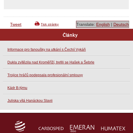
Tweet
Translate:
English
|
Deutsch
Tisk stránky
Články
Informace pro fanoušky na utkání s Čechií Vykáň
Dukla zvítězila nad Kroměříží, trefili se Hašek a Šebrle
Trojice hráčů podepsala profesionální smlouvy
Kádr B-týmu
Juliska vítá Hanáckou Slavii