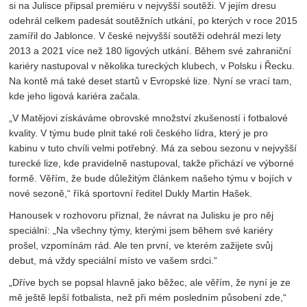
si na Julisce připsal premiéru v nejvyšší soutěži. V jejím dresu
odehrál celkem padesát soutěžních utkání, po kterých v roce 2015
zamířil do Jablonce. V české nejvyšší soutěži odehrál mezi lety
2013 a 2021 více než 180 ligových utkání. Během své zahraniční
kariéry nastupoval v několika tureckých klubech, v Polsku i Řecku.
Na kontě má také deset startů v Evropské lize. Nyní se vrací tam,
kde jeho ligová kariéra začala.
„V Matějovi získáváme obrovské množství zkušeností i fotbalové
kvality. V týmu bude plnit také roli českého lídra, který je pro
kabinu v tuto chvíli velmi potřebný. Má za sebou sezonu v nejvyšší
turecké lize, kde pravidelně nastupoval, takže přichází ve výborné
formě. Věřím, že bude důležitým článkem našeho týmu v bojích v
nové sezoně,“ říká sportovní ředitel Dukly Martin Hašek.
Hanousek v rozhovoru přiznal, že návrat na Julisku je pro něj
speciální: „Na všechny týmy, kterými jsem během své kariéry
prošel, vzpomínám rád. Ale ten první, ve kterém zažijete svůj
debut, má vždy speciální místo ve vašem srdci.“
„Dříve bych se popsal hlavně jako běžec, ale věřím, že nyní je ze
mě ještě lepší fotbalista, než při mém posledním působení zde,“