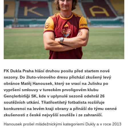
FK Dukla Praha hlásí druhou posilu před startem nové
sezony. Do žluto-vínového dresu přichází zkušený levý
obránce Matěj Hanousek, který se vrací na Julisku po
vypršení smlouvy v tureckém prvoligovém klubu
Gençlerbirliği SK, kde v uplynulé sezoně odehrál 26
soutěžních utkání. Třiatřicetiletý fotbalista rozšiřuje
konkurenci na levém kraji obrany a přináší do týmu cenné
zkušenosti z české nejvyšší soutěže i ze zahraničí.
Hanousek prošel mládežnickými kategoriemi Dukly a v roce 2013