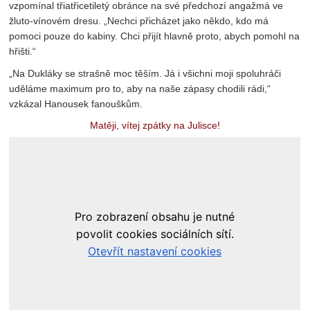
vzpomínal třiatřicetiletý obránce na své předchozí angažmá ve
žluto-vínovém dresu. „Nechci přicházet jako někdo, kdo má
pomoci pouze do kabiny. Chci přijít hlavně proto, abych pomohl na
hřišti.“
„Na Dukláky se strašně moc těším. Já i všichni moji spoluhráči
uděláme maximum pro to, aby na naše zápasy chodili rádi,“
vzkázal Hanousek fanouškům.
Matěji, vítej zpátky na Julisce!