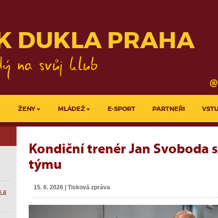
KLUBY
PROJEKTY LFA
K DUKLA PRAHA
ŽENY
MLÁDEŽ
E-SPORT
PARTNEŘI
VST
Kondiční trenér Jan Svoboda s
týmu
15. 6. 2026 | Tisková zpráva
k a