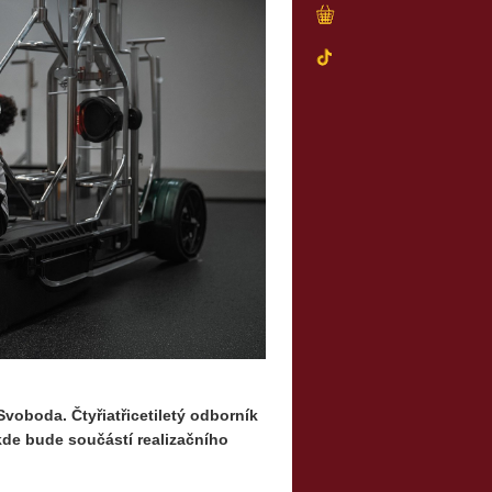
Svoboda. Čtyřiatřicetiletý odborník
de bude součástí realizačního