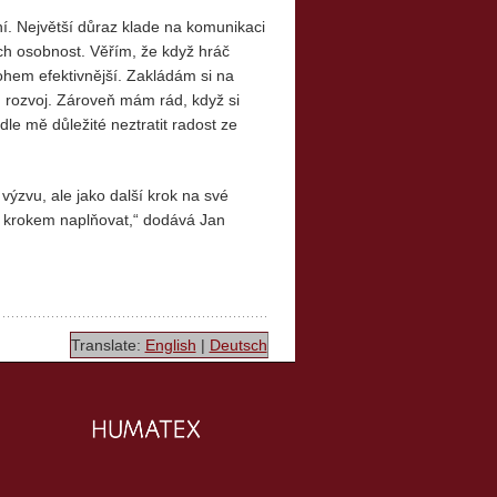
í. Největší důraz klade na komunikaci
ich osobnost. Věřím, že když hráč
ohem efektivnější. Zakládám si na
h rozvoj. Zároveň mám rád, když si
odle mě důležité neztratit radost ze
výzvu, ale jako další krok na své
za krokem naplňovat,“ dodává Jan
Translate:
English
|
Deutsch