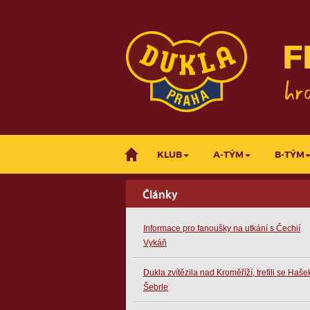
F
KLUB
A-TÝM
B-TÝM
Články
Informace pro fanoušky na utkání s Čechií
Vykáň
Dukla zvítězila nad Kroměříží, trefili se Haše
Šebrle