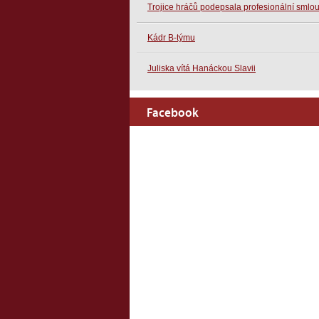
Trojice hráčů podepsala profesionální smlo
Kádr B-týmu
Juliska vítá Hanáckou Slavii
Facebook