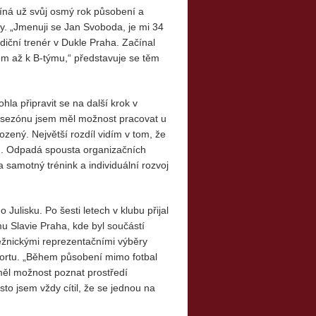
íná už svůj osmý rok působení a
ry. „Jmenuji se Jan Svoboda, je mi 34
iční trenér v Dukle Praha. Začínal
em až k B-týmu,“ představuje se těm
la připravit se na další krok v
dní sezónu jsem měl možnost pracovat u
zený. Největší rozdíl vidím v tom, že
u. Odpadá spousta organizačních
 samotný trénink a individuální rozvoj
ulisku. Po šesti letech v klubu přijal
mu Slavie Praha, kde byl součástí
ežnickými reprezentačními výběry
sportu. „Během působení mimo fotbal
měl možnost poznat prostředí
to jsem vždy cítil, že se jednou na