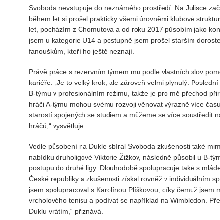
Svoboda nevstupuje do neznámého prostředí. Na Julisce zač
během let si prošel prakticky všemi úrovněmi klubové struktu
let, pocházím z Chomutova a od roku 2017 působím jako kond
jsem u kategorie U14 a postupně jsem prošel starším dorost
fanouškům, kteří ho ještě neznají.
Právě práce s rezervním týmem mu podle vlastních slov pomoh
kariéře. „Je to velký krok, ale zároveň velmi plynulý. Posle
B-týmu v profesionálním režimu, takže je pro mě přechod přiro
hráči A-týmu mohou svému rozvoji věnovat výrazně více čas
starostí spojených se studiem a můžeme se více soustředit na
hráčů,“ vysvětluje.
Vedle působení na Dukle sbíral Svoboda zkušenosti také mimo J
nabídku druholigové Viktorie Žižkov, následně působil u B-tý
postupu do druhé ligy. Dlouhodobě spolupracuje také s mlád
České republiky a zkušenosti získal rovněž v individuálním 
jsem spolupracoval s Karolínou Plíškovou, díky čemuž jsem 
vrcholového tenisu a podívat se například na Wimbledon. Přes
Duklu vrátím,“ přiznává.