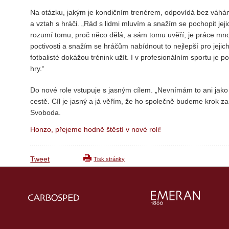
Na otázku, jakým je kondičním trenérem, odpovídá bez váhán
a vztah s hráči. „Rád s lidmi mluvím a snažím se pochopit jej
rozumí tomu, proč něco dělá, a sám tomu uvěří, je práce mn
poctivosti a snažím se hráčům nabídnout to nejlepší pro jejic
fotbalisté dokážou trénink užít. I v profesionálním sportu je p
hry.“
Do nové role vstupuje s jasným cílem. „Nevnímám to ani jako 
cestě. Cíl je jasný a já věřím, že ho společně budeme krok 
Svoboda.
Honzo, přejeme hodně štěstí v nové roli!
Tweet
Tisk stránky