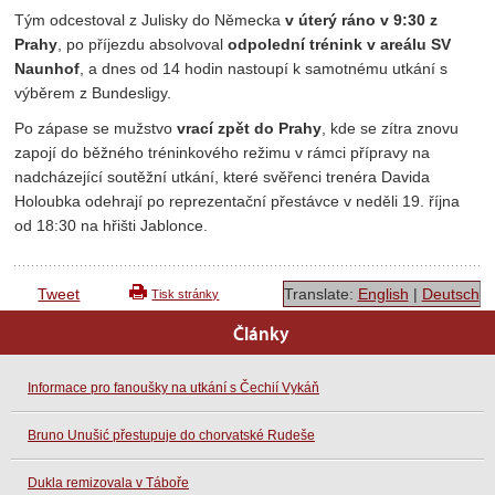
Tým odcestoval z Julisky do Německa
v úterý ráno v 9:30 z
Prahy
, po příjezdu absolvoval
odpolední trénink v areálu SV
Naunhof
, a dnes od 14 hodin nastoupí k samotnému utkání s
výběrem z Bundesligy.
Po zápase se mužstvo
vrací zpět do Prahy
, kde se zítra znovu
zapojí do běžného tréninkového režimu v rámci přípravy na
nadcházející soutěžní utkání, které svěřenci trenéra Davida
Holoubka odehrají po reprezentační přestávce v neděli 19. října
od 18:30 na hřišti Jablonce.
Tweet
Translate:
English
|
Deutsch
Tisk stránky
Články
Informace pro fanoušky na utkání s Čechií Vykáň
Bruno Unušić přestupuje do chorvatské Rudeše
Dukla remizovala v Táboře