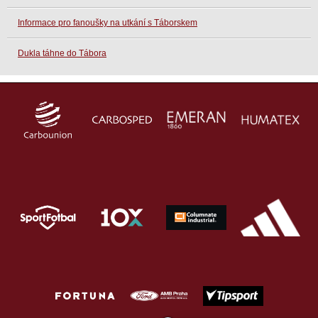
Informace pro fanoušky na utkání s Táborskem
Dukla táhne do Tábora