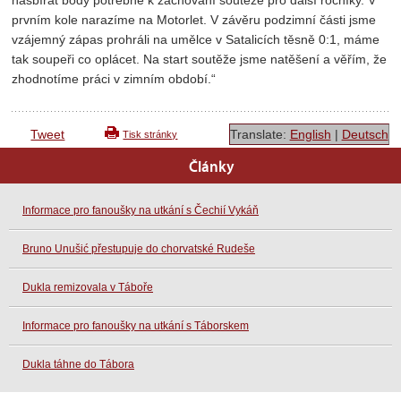
prvním kole narazíme na Motorlet. V závěru podzimní části jsme
vzájemný zápas prohráli na umělce v Satalicích těsně 0:1, máme
tak soupeři co oplácet. Na start soutěže jsme natěšení a věřím, že
zhodnotíme práci v zimním období.“
Tweet
Translate:
English
|
Deutsch
Tisk stránky
Články
Informace pro fanoušky na utkání s Čechií Vykáň
Bruno Unušić přestupuje do chorvatské Rudeše
Dukla remizovala v Táboře
Informace pro fanoušky na utkání s Táborskem
Dukla táhne do Tábora