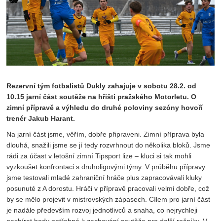
Rezervní tým fotbalistů Dukly zahajuje v sobotu 28.2. od
10.15 jarní část soutěže na hřišti pražského Motorletu. O
zimní přípravě a výhledu do druhé poloviny sezóny hovoří
trenér Jakub Harant.
Na jarní část jsme, věřím, dobře připraveni. Zimní příprava byla
dlouhá, snažili jsme se jí tedy rozvrhnout do několika bloků. Jsme
rádi za účast v letošní zimní Tipsport lize – kluci si tak mohli
vyzkoušet konfrontaci s druholigovými týmy. V průběhu přípravy
jsme testovali mladé zahraniční hráče plus zapracovávali kluky
posunuté z A dorostu. Hráči v přípravě pracovali velmi dobře, což
by se mělo projevit v mistrovských zápasech. Cílem pro jarní část
je nadále především rozvoj jednotlivců a snaha, co nejrychleji
nasbírat body potřebné k zachování soutěže pro další ročníky. V