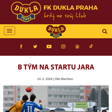
FK DUKLA PRAHA
Toggle
navigation
B TÝM NA STARTU JARA
24. 2. 2026 | Olin Martinec