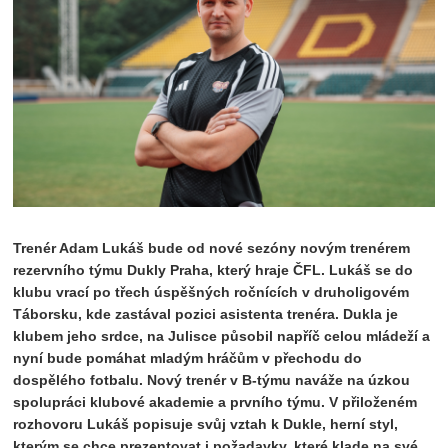
Trenér Adam Lukáš bude od nové sezóny novým trenérem
rezervního týmu Dukly Praha, který hraje ČFL. Lukáš se do
klubu vrací po třech úspěšných ročnících v druholigovém
Táborsku, kde zastával pozici asistenta trenéra. Dukla je
klubem jeho srdce, na Julisce působil napříč celou mládeží a
nyní bude pomáhat mladým hráčům v přechodu do
dospělého fotbalu. Nový trenér v B-týmu naváže na úzkou
spolupráci klubové akademie a prvního týmu. V přiloženém
rozhovoru Lukáš popisuje svůj vztah k Dukle, herní styl,
kterým se chce prezentovat i požadavky, které klade na své