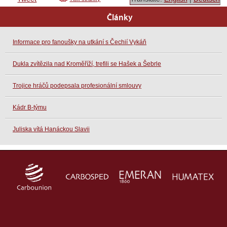
Články
Informace pro fanoušky na utkání s Čechií Vykáň
Dukla zvítězila nad Kroměříží, trefili se Hašek a Šebrle
Trojice hráčů podepsala profesionální smlouvy
Kádr B-týmu
Juliska vítá Hanáckou Slavii