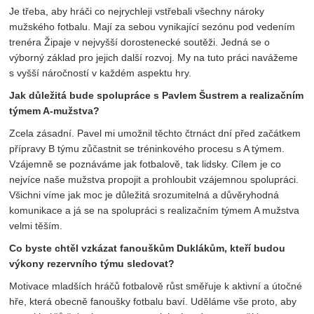
Je třeba, aby hráči co nejrychleji vstřebali všechny nároky
mužského fotbalu. Mají za sebou vynikající sezónu pod vedením
trenéra Žipaje v nejvyšší dorostenecké soutěži. Jedná se o
výborný základ pro jejich další rozvoj. My na tuto práci navážeme
s vyšší náročností v každém aspektu hry.
Jak důležitá bude spolupráce s Pavlem Šustrem a realizačním
týmem A-mužstva?
Zcela zásadní. Pavel mi umožnil těchto čtrnáct dní před začátkem
přípravy B týmu zůčastnit se tréninkového procesu s A týmem.
Vzájemně se poznáváme jak fotbalově, tak lidsky. Cílem je co
nejvíce naše mužstva propojit a prohloubit vzájemnou spolupráci.
Všichni víme jak moc je důležitá srozumitelná a důvěryhodná
komunikace a já se na spolupráci s realizačním týmem A mužstva
velmi těším.
Co byste chtěl vzkázat fanouškům Duklákům, kteří budou
výkony rezervního týmu sledovat?
Motivace mladších hráčů fotbalově růst směřuje k aktivní a útočné
hře, která obecně fanoušky fotbalu baví. Uděláme vše proto, aby