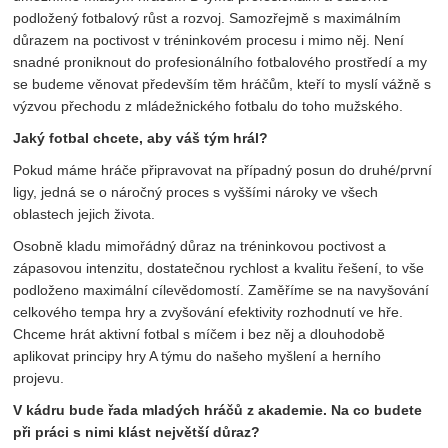
podložený fotbalový růst a rozvoj. Samozřejmě s maximálním
důrazem na poctivost v tréninkovém procesu i mimo něj. Není
snadné proniknout do profesionálního fotbalového prostředí a my
se budeme věnovat především těm hráčům, kteří to myslí vážně s
výzvou přechodu z mládežnického fotbalu do toho mužského.
Jaký fotbal chcete, aby váš tým hrál?
Pokud máme hráče připravovat na případný posun do druhé/první
ligy, jedná se o náročný proces s vyššími nároky ve všech
oblastech jejich života.
Osobně kladu mimořádný důraz na tréninkovou poctivost a
zápasovou intenzitu, dostatečnou rychlost a kvalitu řešení, to vše
podloženo maximální cílevědomostí. Zaměříme se na navyšování
celkového tempa hry a zvyšování efektivity rozhodnutí ve hře.
Chceme hrát aktivní fotbal s míčem i bez něj a dlouhodobě
aplikovat principy hry A týmu do našeho myšlení a herního
projevu.
V kádru bude řada mladých hráčů z akademie. Na co budete
při práci s nimi klást největší důraz?