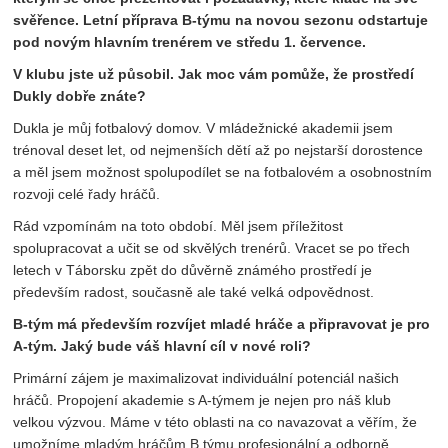
svěřence. Letní příprava B-týmu na novou sezonu odstartuje
pod novým hlavním trenérem ve středu 1. července.
V klubu jste už působil. Jak moc vám pomůže, že prostředí
Dukly dobře znáte?
Dukla je můj fotbalový domov. V mládežnické akademii jsem
trénoval deset let, od nejmenších dětí až po nejstarší dorostence
a měl jsem možnost spolupodílet se na fotbalovém a osobnostním
rozvoji celé řady hráčů.
Rád vzpomínám na toto období. Měl jsem příležitost
spolupracovat a učit se od skvělých trenérů. Vracet se po třech
letech v Táborsku zpět do důvěrně známého prostředí je
především radost, současně ale také velká odpovědnost.
B-tým má především rozvíjet mladé hráče a připravovat je pro
A-tým. Jaký bude váš hlavní cíl v nové roli?
Primární zájem je maximalizovat individuální potenciál našich
hráčů. Propojení akademie s A-týmem je nejen pro náš klub
velkou výzvou. Máme v této oblasti na co navazovat a věřím, že
umožníme mladým hráčům B týmu profesionální a odborně