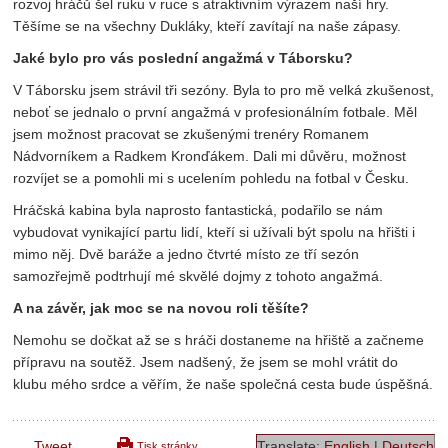
rozvoj hráčů šel ruku v ruce s atraktivním výrazem naší hry.
Těšíme se na všechny Dukláky, kteří zavítají na naše zápasy.
Jaké bylo pro vás poslední angažmá v Táborsku?
V Táborsku jsem strávil tři sezóny. Byla to pro mě velká zkušenost,
neboť se jednalo o první angažmá v profesionálním fotbale. Měl
jsem možnost pracovat se zkušenými trenéry Romanem
Nádvorníkem a Radkem Kronďákem. Dali mi důvěru, možnost
rozvíjet se a pomohli mi s ucelením pohledu na fotbal v Česku.
Hráčská kabina byla naprosto fantastická, podařilo se nám
vybudovat vynikající partu lidí, kteří si užívali být spolu na hřišti i
mimo něj. Dvě baráže a jedno čtvrté místo ze tří sezón
samozřejmě podtrhují mé skvělé dojmy z tohoto angažmá.
A na závěr, jak moc se na novou roli těšíte?
Nemohu se dočkat až se s hráči dostaneme na hřiště a začneme
přípravu na soutěž. Jsem nadšený, že jsem se mohl vrátit do
klubu mého srdce a věřím, že naše společná cesta bude úspěšná.
Tweet
Translate:
English
|
Deutsch
Tisk stránky