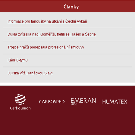
Články
Informace pro fanoušky na utkání s Čechií Vykáň
Dukla zvítězila nad Kroměříží, trefili se Hašek a Šebrle
Trojice hráčů podepsala profesionální smlouvy
Kádr B-týmu
Juliska vítá Hanáckou Slavii