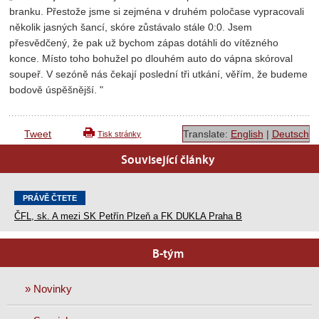
branku. Přestože jsme si zejména v druhém poločase vypracovali
několik jasných šancí, skóre zůstávalo stále 0:0. Jsem
přesvědčený, že pak už bychom zápas dotáhli do vítězného
konce. Místo toho bohužel po dlouhém auto do vápna skóroval
soupeř. V sezóně nás čekají poslední tři utkání, věřím, že budeme
bodově úspěšnější. "
Tweet
Translate:
English
|
Deutsch
Tisk stránky
Související články
PRÁVĚ ČTETE
ČFL, sk. A mezi SK Petřín Plzeň a FK DUKLA Praha B
B-tým
» Novinky