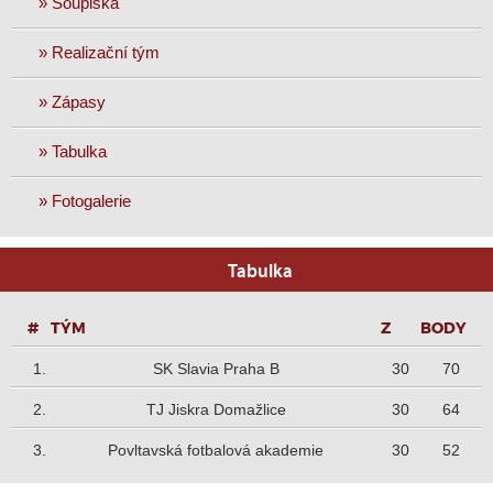
» Soupiska
» Realizační tým
» Zápasy
» Tabulka
» Fotogalerie
Tabulka
P
TÝM
Z
B
1.
SK Slavia Praha B
30
70
2.
TJ Jiskra Domažlice
30
64
3.
Povltavská fotbalová akademie
30
52