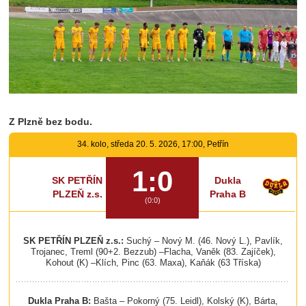
Z Plzně bez bodu.
34. kolo, středa 20. 5. 2026, 17:00, Petřín
1:0
SK PETŘÍN
Dukla
PLZEŇ z.s.
Praha B
(0:0)
SK PETŘÍN PLZEŇ z.s.:
Suchý – Nový M. (46. Nový L.), Pavlík,
Trojanec, Treml (90+2. Bezzub) –Flacha, Vaněk (83. Zajíček),
Kohout (K) –Klích, Pinc (63. Maxa), Kaňák (63 Tříska)
Dukla Praha B:
Bašta – Pokorný (75. Leidl), Kolský (K), Bárta,