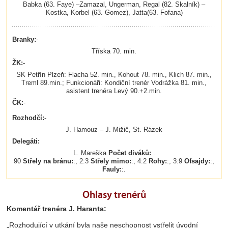
Babka (63. Faye) –Zamazal, Ungerman, Regal (82. Skalník) –
Kostka, Korbel (63. Gomez), Jatta(63. Fofana)
Branky:
-
Tříska 70. min.
ŽK:
-
SK Petřín Plzeň: Flacha 52. min., Kohout 78. min., Klich 87. min.,
Treml 89.min.; Funkcionáři: Kondiční trenér Vodrážka 81. min.,
asistent trenéra Levý 90.+2.min.
ČK:
-
Rozhodčí:
-
J. Hamouz – J. Mižič, St. Rázek
Delegáti:
L. Mareška
Počet diváků:
.
90
Střely na bránu:
:, 2:3
Střely mimo:
:, 4:2
Rohy:
:, 3:9
Ofsajdy:
:,
Fauly:
:.
Ohlasy trenérů
Komentář trenéra J. Haranta:
„Rozhodující v utkání byla naše neschopnost vstřelit úvodní