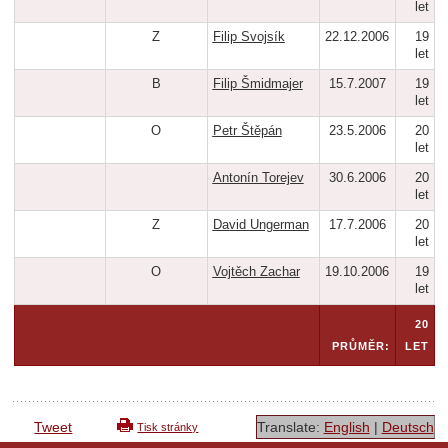
let
Z
Filip Svojsík
22.12.2006
19
let
B
Filip Šmidmajer
15.7.2007
19
let
O
Petr Štěpán
23.5.2006
20
let
Antonín Torejev
30.6.2006
20
let
Z
David Ungerman
17.7.2006
20
let
O
Vojtěch Zachar
19.10.2006
19
let
20
PRŮMĚR:
LET
Tweet
Translate:
English
|
Deutsch
Tisk stránky