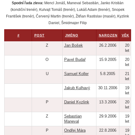
Spodní řada zleva:
Mencl Jonáš, Maneval Sebastián, Janko Kristián
(kondiční trenér), Kulvajt Tomáš (trenér), Lukáš Adam (trenér), Snopek
František (trenér), Červený Martin (trenér), Žitňan Rastislav (masér), Kyzlink
Daniel, Šmidmajer Filip
#
POST
JMÉNO
NAROZEN
VĚK
Z
Jan Bošek
26.2.2006
20
let
O
Pavel Budař
15.9.2005
20
let
U
Samuel Koller
5.8.2005
21
let
Jakub Kulhavý
30.11.2006
19
let
P
Daniel Kyzlink
13.3.2006
20
let
Z
Sebastian
29.9.2006
19
Maneval
let
P
Ondřej Mára
22.8.2006
19