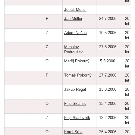
let
Jonáš Mencl
P
Jan Müller
24.7.2006
20
let
Z
Adam Nečas
10.5.2006
20
let
Z
Miroslav
27.5.2006
20
Podroužek
let
O
Matěj Pokorný
5.5.2006
20
let
P
Tomáš Pokorný
27.7.2006
20
let
Jakub Regal
13.3.2006
20
let
O
Filip Skalník
13.4.2006
20
let
Z
Filip Sladovník
13.2.2006
20
let
O
Karel Srba
26.4.2006
20