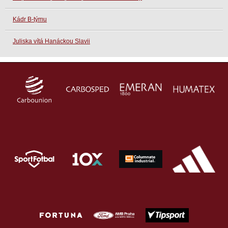
Kádr B-týmu
Juliska vítá Hanáckou Slavii