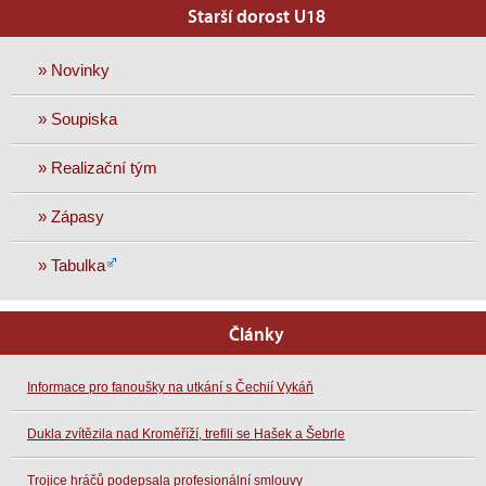
Starší dorost U18
» Novinky
» Soupiska
» Realizační tým
» Zápasy
» Tabulka
Články
Informace pro fanoušky na utkání s Čechií Vykáň
Dukla zvítězila nad Kroměříží, trefili se Hašek a Šebrle
Trojice hráčů podepsala profesionální smlouvy