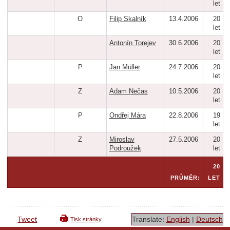
let
O
Filip Skalník
13.4.2006
20
let
Antonín Torejev
30.6.2006
20
let
P
Jan Müller
24.7.2006
20
let
Z
Adam Nečas
10.5.2006
20
let
P
Ondřej Mára
22.8.2006
19
let
Z
Miroslav
27.5.2006
20
Podroužek
let
20
PRŮMĚR:
LET
Tweet
Translate:
English
|
Deutsch
Tisk stránky