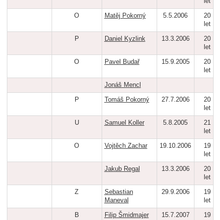
let
O
Matěj Pokorný
5.5.2006
20
let
P
Daniel Kyzlink
13.3.2006
20
let
O
Pavel Budař
15.9.2005
20
let
Jonáš Mencl
P
Tomáš Pokorný
27.7.2006
20
let
U
Samuel Koller
5.8.2005
21
let
O
Vojtěch Zachar
19.10.2006
19
let
Jakub Regal
13.3.2006
20
let
Z
Sebastian
29.9.2006
19
Maneval
let
B
Filip Šmidmajer
15.7.2007
19