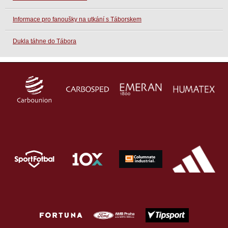
Informace pro fanoušky na utkání s Táborskem
Dukla táhne do Tábora