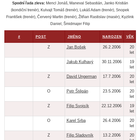
Spodní řada zleva:
Mencl Jonáš, Maneval Sebastián, Janko Kristián
(kondiční trenér), Kulvajt Tomáš (trenér), Lukáš Adam (trenér), Snopek
František (trenér), Červený Martin (trenér), Žitňan Rastislav (masér), Kyzlink
Daniel, Šmidmajer Filip
#
POST
JMÉNO
NAROZEN
VĚK
Z
Jan Bošek
26.2.2006
20
let
Jakub Kulhavý
30.11.2006
19
let
Z
David Ungerman
17.7.2006
20
let
O
Petr Štěpán
23.5.2006
20
let
Z
Filip Svojsík
22.12.2006
19
let
O
Karel Srba
26.4.2006
20
let
Z
Filip Sladovník
13.2.2006
20