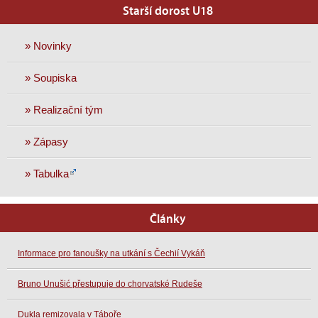
Starší dorost U18
» Novinky
» Soupiska
» Realizační tým
» Zápasy
» Tabulka
Články
Informace pro fanoušky na utkání s Čechií Vykáň
Bruno Unušić přestupuje do chorvatské Rudeše
Dukla remizovala v Táboře