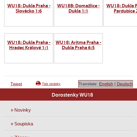
WU18: Dukla Praha -
WU18B: Domažlice -
WU18: Dukla P
Slovácko 1:6
Dukla 1:1
Pardubice 
WU18: Dukla Praha -
WU18: Aritma Praha -
Hradec Králové 1:1
Dukla Praha 6:5
Tweet
Translate:
English
|
Deutsch
Tisk stránky
Dorostenky WU18
» Novinky
» Soupiska