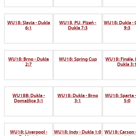
WU18: Slavia - Dukla
WU18, PU, Plzeň -
WU18: Dukla -
6:1
Dukla 7:3
9:3
WU18: Brno - Dukla
WU18: Spring Cup
WU18: Finále, 
2:7
Dukla 3:
WU18B: Dukla -
WU18: Dukla - Brno
WU18: Sparta 
Domažlice 3:1
3:1
5:0
WU18: Liverpool -
WU18: Indy - Dukla 1:0
WU18: Carson 