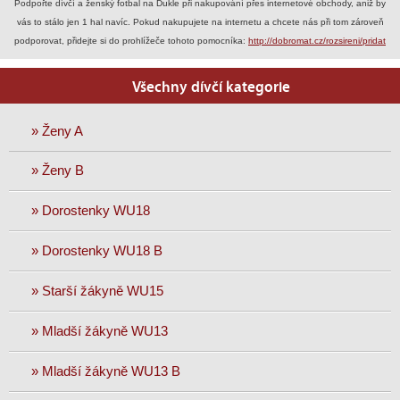
Podpořte dívčí a ženský fotbal na Dukle při nakupování přes internetové obchody, aniž by
vás to stálo jen 1 hal navíc. Pokud nakupujete na internetu a chcete nás při tom zároveň
podporovat, přidejte si do prohlížeče tohoto pomocníka:
http://dobromat.cz/rozsireni/pridat
Všechny dívčí kategorie
» Ženy A
» Ženy B
» Dorostenky WU18
» Dorostenky WU18 B
» Starší žákyně WU15
» Mladší žákyně WU13
» Mladší žákyně WU13 B