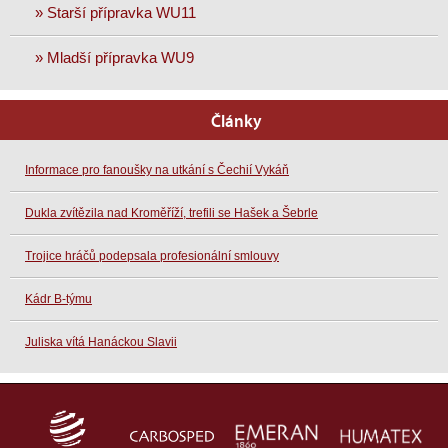
» Starší přípravka WU11
» Mladší přípravka WU9
Články
Informace pro fanoušky na utkání s Čechií Vykáň
Dukla zvítězila nad Kroměříží, trefili se Hašek a Šebrle
Trojice hráčů podepsala profesionální smlouvy
Kádr B-týmu
Juliska vítá Hanáckou Slavii