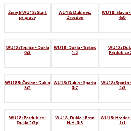
Ženy B WU18: Start
WU18: Dukla vs.
WU18: Slavia -
přípravy
Dresden
6:0
WU18: Teplice - Dukla
WU18: Dukla - Třebeš
WU18: Dukl
0:3
1:2
Pardubice 
WU18B: Čáslav - Dukla
WU18: Dukla - Sparta
WU18: Sparta 
3:2
0:7
2:3
WU18: Pardubice -
WU18, Dukla - Brno
WU18: Hradec 
Dukla 2:3p
H.H. 0:3
1:1