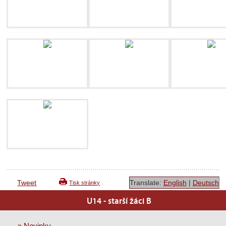
Tweet
Translate:
English
|
Deutsch
Tisk stránky
U14 - starší žáci B
» Novinky