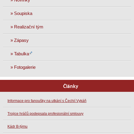
» Soupiska
» Realizační tým
» Zápasy
» Tabulka
» Fotogalerie
Články
Informace pro fanoušky na utkání s Čechií Vykáň
Trojice hráčů podepsala profesionální smlouvy
Kádr B-týmu