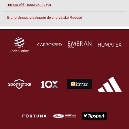
Juliska vítá Hanáckou Slavii
Bruno Unušić přestupuje do chorvatské Rudeše