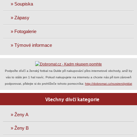
» Soupiska
» Zápasy
» Fotogalerie
» Týmové informace
Podpořte dívčí a ženský fotbal na Dukle při nakupování přes internetové obchody, aniž by
vás to stálo jen 1 hal navíc. Pokud nakupujete na internetu a chcete nás při tom zároveň
podporovat, přidejte si do prohlížeče tohoto pomocníka:
http://dobromat.cz/rozsireni/pridat
Všechny dívčí kategorie
» Ženy A
» Ženy B