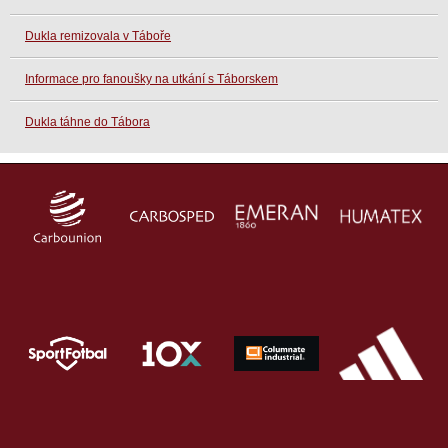
Dukla remizovala v Táboře
Informace pro fanoušky na utkání s Táborskem
Dukla táhne do Tábora