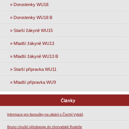
» Dorostenky WU18
» Dorostenky WU18 B
» Starší žákyně WU15
» Mladší žákyně WU13
» Mladší žákyně WU13 B
» Starší přípravka WU11
» Mladší přípravka WU9
Články
Informace pro fanoušky na utkání s Čechií Vykáň
Bruno Unušić přestupuje do chorvatské Rudeše