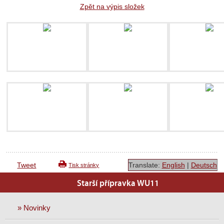
Zpět na výpis složek
Tweet
Translate:
English
|
Deutsch
Tisk stránky
Starší přípravka WU11
» Novinky