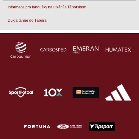
Informace pro fanoušky na utkání s Táborskem
Dukla táhne do Tábora