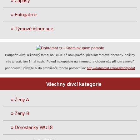
» Zápasy
» Fotogalerie
» Týmové informace
Podpořte dívčí a ženský fotbal na Dukle při nakupování přes internetové obchody, aniž by
vás to stálo jen 1 hal navíc. Pokud nakupujete na internetu a chcete nás při tom zároveň
podporovat, přidejte si do prohlížeče tohoto pomocníka:
http://dobromat.cz/rozsireni/pridat
Všechny dívčí kategorie
» Ženy A
» Ženy B
» Dorostenky WU18