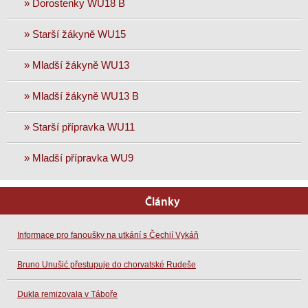
» Dorostenky WU18 B
» Starší žákyně WU15
» Mladší žákyně WU13
» Mladší žákyně WU13 B
» Starší přípravka WU11
» Mladší přípravka WU9
Články
Informace pro fanoušky na utkání s Čechií Vykáň
Bruno Unušić přestupuje do chorvatské Rudeše
Dukla remizovala v Táboře