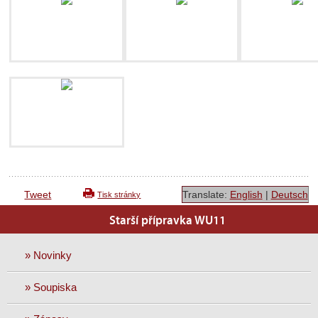
Tweet
Translate:
English
|
Deutsch
Tisk stránky
Starší přípravka WU11
» Novinky
» Soupiska