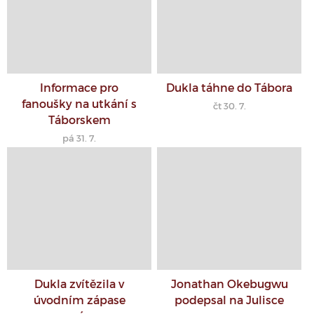
Informace pro
Dukla táhne do Tábora
fanoušky na utkání s
čt 30. 7.
Táborskem
pá 31. 7.
Dukla zvítězila v
Jonathan Okebugwu
úvodním zápase
podepsal na Julisce