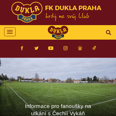
FK DUKLA PRAHA
Toggle
navigation
Informace pro fanoušky na
utkání s Čechií Vykáň