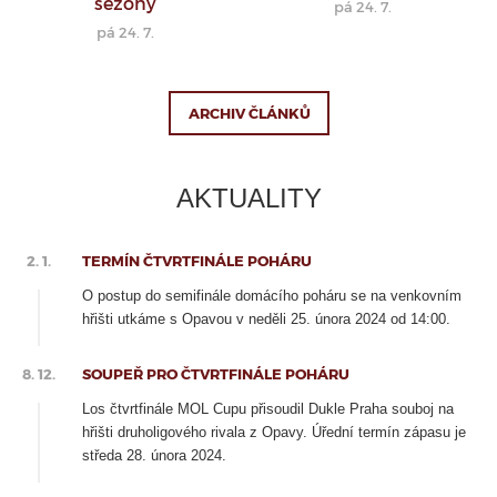
sezóny
pá 24. 7.
pá 24. 7.
ARCHIV ČLÁNKŮ
AKTUALITY
2. 1.
TERMÍN ČTVRTFINÁLE POHÁRU
O postup do semifinále domácího poháru se na venkovním
hřišti utkáme s Opavou v neděli 25. února 2024 od 14:00.
8. 12.
SOUPEŘ PRO ČTVRTFINÁLE POHÁRU
Los čtvrtfinále MOL Cupu přisoudil Dukle Praha souboj na
hřišti druholigového rivala z Opavy. Úřední termín zápasu je
středa 28. února 2024.