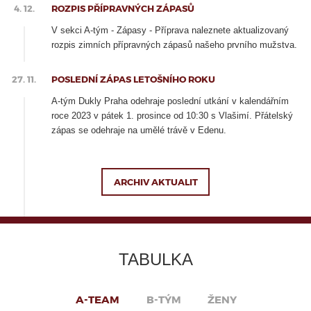
4. 12.
ROZPIS PŘÍPRAVNÝCH ZÁPASŮ
V sekci A-tým - Zápasy - Příprava naleznete aktualizovaný
rozpis zimních přípravných zápasů našeho prvního mužstva.
27. 11.
POSLEDNÍ ZÁPAS LETOŠNÍHO ROKU
A-tým Dukly Praha odehraje poslední utkání v kalendářním
roce 2023 v pátek 1. prosince od 10:30 s Vlašimí. Přátelský
zápas se odehraje na umělé trávě v Edenu.
ARCHIV AKTUALIT
TABULKA
A-TEAM
B-TÝM
ŽENY