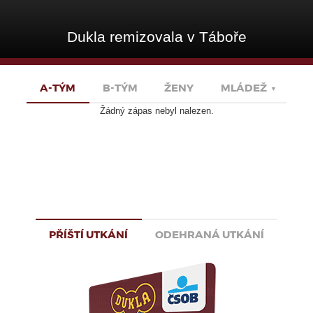
Dukla remizovala v Táboře
A-TÝM
B-TÝM
ŽENY
MLÁDEŽ
▼
Žádný zápas nebyl nalezen.
PŘÍŠTÍ UTKÁNÍ
ODEHRANÁ UTKÁNÍ