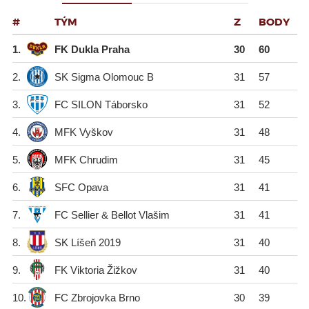
P
TÝM
Z
B
1.
FK Dukla Praha
30
60
2.
SK Sigma Olomouc B
31
57
3.
FC SILON Táborsko
31
52
4.
MFK Vyškov
31
48
5.
MFK Chrudim
31
45
6.
SFC Opava
31
41
7.
FC Sellier & Bellot Vlašim
31
41
8.
SK Líšeň 2019
31
40
9.
FK Viktoria Žižkov
31
40
10.
FC Zbrojovka Brno
30
39