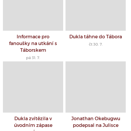
Informace pro
Dukla táhne do Tábora
fanoušky na utkání s
čt 30. 7.
Táborskem
pá 31. 7.
Dukla zvítězila v
Jonathan Okebugwu
úvodním zápase
podepsal na Julisce