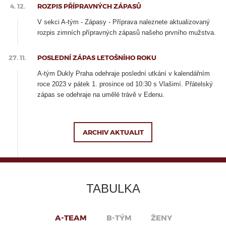
4. 12.
ROZPIS PŘÍPRAVNÝCH ZÁPASŮ
V sekci A-tým - Zápasy - Příprava naleznete aktualizovaný
rozpis zimních přípravných zápasů našeho prvního mužstva.
27. 11.
POSLEDNÍ ZÁPAS LETOŠNÍHO ROKU
A-tým Dukly Praha odehraje poslední utkání v kalendářním
roce 2023 v pátek 1. prosince od 10:30 s Vlašimí. Přátelský
zápas se odehraje na umělé trávě v Edenu.
ARCHIV AKTUALIT
TABULKA
A-TEAM
B-TÝM
ŽENY