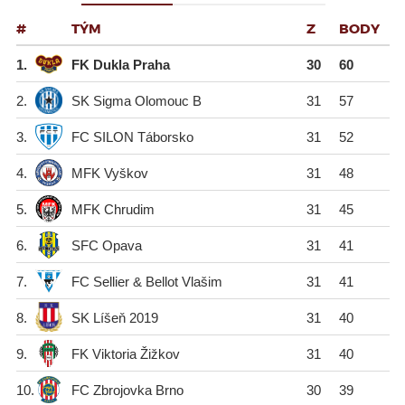
P
TÝM
Z
B
1.
FK Dukla Praha
30
60
2.
SK Sigma Olomouc B
31
57
3.
FC SILON Táborsko
31
52
4.
MFK Vyškov
31
48
5.
MFK Chrudim
31
45
6.
SFC Opava
31
41
7.
FC Sellier & Bellot Vlašim
31
41
8.
SK Líšeň 2019
31
40
9.
FK Viktoria Žižkov
31
40
10.
FC Zbrojovka Brno
30
39