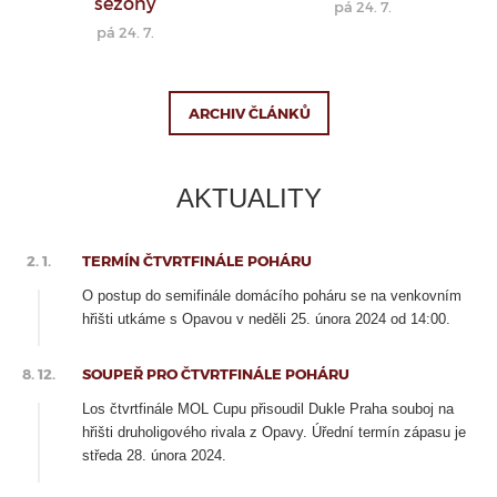
sezóny
pá 24. 7.
pá 24. 7.
ARCHIV ČLÁNKŮ
AKTUALITY
2. 1.
TERMÍN ČTVRTFINÁLE POHÁRU
O postup do semifinále domácího poháru se na venkovním
hřišti utkáme s Opavou v neděli 25. února 2024 od 14:00.
8. 12.
SOUPEŘ PRO ČTVRTFINÁLE POHÁRU
Los čtvrtfinále MOL Cupu přisoudil Dukle Praha souboj na
hřišti druholigového rivala z Opavy. Úřední termín zápasu je
středa 28. února 2024.