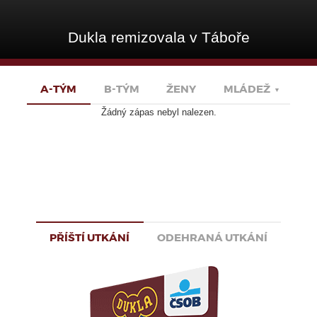
Dukla remizovala v Táboře
A-TÝM
B-TÝM
ŽENY
MLÁDEŽ
▼
Žádný zápas nebyl nalezen.
PŘÍŠTÍ UTKÁNÍ
ODEHRANÁ UTKÁNÍ