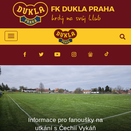
FK DUKLA PRAHA
Toggle
navigation
Informace pro fanoušky na
utkání s Čechií Vykáň